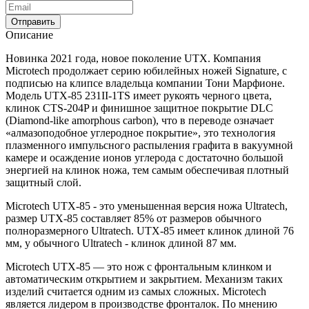
Отправить
Описание
Новинка 2021 года, новое поколение UTX. Компания
Microtech продолжает серию юбилейных ножей Signature, с
подписью на клипсе владельца компании Тони Марфионе.
Модель UTX-85 231II-1TS имеет рукоять черного цвета,
клинок CTS-204P и финишное защитное покрытие DLC
(Diamond-like amorphous carbon), что в переводе означает
«алмазоподобное углеродное покрытие», это технология
плазменного импульсного распыления графита в вакуумной
камере и осаждение ионов углерода с достаточно большой
энергией на клинок ножа, тем самым обеспечивая плотный
защитный слой.
Microtech UTX-85 - это уменьшенная версия ножа Ultratech,
размер UTX-85 составляет 85% от размеров обычного
полноразмерного Ultratech. UTX-85 имеет клинок длиной 76
мм, у обычного Ultratech - клинок длиной 87 мм.
Microtech UTX-85 — это нож с фронтальным клинком и
автоматическим открытием и закрытием. Механизм таких
изделий считается одним из самых сложных. Microtech
является лидером в производстве фронталок. По мнению