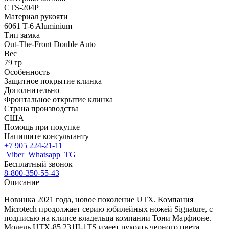
CTS-204P
Материал рукояти
6061 T-6 Aluminium
Тип замка
Out-The-Front Double Auto
Вес
79 гр
Особенность
Защитное покрытие клинка
Дополнительно
Фронтальное открытие клинка
Страна производства
США
Помощь при покупке
Напишите консультанту
+7 905 224-21-11
Viber
Whatsapp
TG
Бесплатный звонок
8-800-350-55-43
Описание
Новинка 2021 года, новое поколение UTX. Компания
Microtech продолжает серию юбилейных ножей Signature, с
подписью на клипсе владельца компании Тони Марфионе.
Модель UTX-85 231II-1TS имеет рукоять черного цвета,