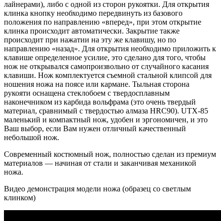
лайнерами), либо с одной из сторон рукоятки. Для открытия
клинка кнопку необходимо передвинуть из базового
положения по направлению «вперед», при этом открытие
клинка происходит автоматически. Закрытие также
происходит при нажатии на эту же клавишу, но по
направлению «назад». Для открытия необходимо приложить к
клавише определенное усилие, это сделано для того, чтобы
нож не открывался самопроизвольно от случайного касания
клавиши. Нож комплектуется съемной стальной клипсой для
ношения ножа на поясе или кармане. Тыльная сторона
рукояти оснащена стеклобоем с твердосплавным
наконечником из карбида вольфрама (это очень твердый
материал, сравнимый с твердостью алмаза HRC90). UTX-85
маленький и компактный нож, удобен и эргономичен, и это
Ваш выбор, если Вам нужен отличный качественный
небольшой нож.
Современный костюмный нож, полностью сделан из премиум
материалов — начиная от стали и заканчивая механикой
ножа.
Видео демонстрация модели ножа (образец со светлым
клинком)