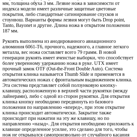
мм, толщина обуха 3 мм. Лезвие ножа в зависимости от
индекса модели имеет различные защитные цветовые
покрытия, либо стандартные сатинирование спусков и
стоунвош. Варианты формы лезвия могут быть Drop point,
Tanto, Bayonet и другие. Длина ножа в открытом положении
187 мм.
Рукоять выполнена из анодированного авиационного
алюминия 6061-T6, прочного, надежного, а главное легкого
металла, вес ножа составляет всего 79 грамм. В новой
генерации рукоять имеет ячеистые выборки, что способствует
более уверенному удержанию ножа в руке. UTX имеет
прочный замок OTF (Out-the-Front Double Auto). Система
открытия клинка называется Thumb Slide и применяется в
автоматических ножах с фронтальным выдвижением клинка.
Эта система представляет собой ползунковую кнопку-
клавишу, расположенную в верхней части рукоятки (между
лайнерами), либо с одной из сторон рукоятки. Для открытия
клинка кнопку необходимо передвинуть из базового
положения по направлению «вперед», при этом открытие
клинка происходит автоматически. Закрытие также
происходит при нажатии на эту же клавишу, но по
направлению «назад». Для открытия необходимо приложить к
клавише определенное усилие, это сделано для того, чтобы
нож не открывался самопроизвольно от случайного касания