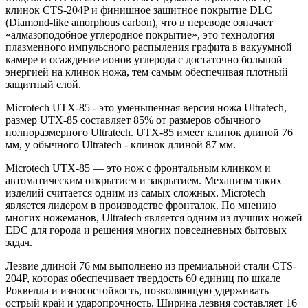
клинок CTS-204P и финишное защитное покрытие DLC
(Diamond-like amorphous carbon), что в переводе означает
«алмазоподобное углеродное покрытие», это технология
плазменного импульсного распыления графита в вакуумной
камере и осаждение ионов углерода с достаточно большой
энергией на клинок ножа, тем самым обеспечивая плотный
защитный слой.
Microtech UTX-85 - это уменьшенная версия ножа Ultratech,
размер UTX-85 составляет 85% от размеров обычного
полноразмерного Ultratech. UTX-85 имеет клинок длиной 76
мм, у обычного Ultratech - клинок длиной 87 мм.
Microtech UTX-85 — это нож с фронтальным клинком и
автоматическим открытием и закрытием. Механизм таких
изделий считается одним из самых сложных. Microtech
является лидером в производстве фронталок. По мнению
многих ножеманов, Ultratech является одним из лучших ножей
EDC для города и решения многих повседневных бытовых
задач.
Лезвие длиной 76 мм выполнено из премиальной стали CTS-
204P, которая обеспечивает твердость 60 единиц по шкале
Роквелла и износостойкость, позволяющую удерживать
острый край и ударопрочность. Ширина лезвия составляет 16