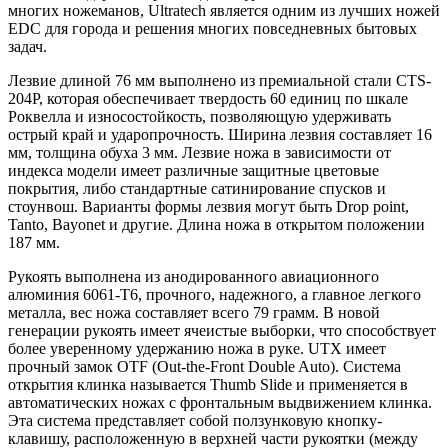
многих ножеманов, Ultratech является одним из лучших ножей
EDC для города и решения многих повседневных бытовых
задач.
Лезвие длиной 76 мм выполнено из премиальной стали CTS-
204P, которая обеспечивает твердость 60 единиц по шкале
Роквелла и износостойкость, позволяющую удерживать
острый край и ударопрочность. Ширина лезвия составляет 16
мм, толщина обуха 3 мм. Лезвие ножа в зависимости от
индекса модели имеет различные защитные цветовые
покрытия, либо стандартные сатинирование спусков и
стоунвош. Варианты формы лезвия могут быть Drop point,
Tanto, Bayonet и другие. Длина ножа в открытом положении
187 мм.
Рукоять выполнена из анодированного авиационного
алюминия 6061-T6, прочного, надежного, а главное легкого
металла, вес ножа составляет всего 79 грамм. В новой
генерации рукоять имеет ячеистые выборки, что способствует
более уверенному удержанию ножа в руке. UTX имеет
прочный замок OTF (Out-the-Front Double Auto). Система
открытия клинка называется Thumb Slide и применяется в
автоматических ножах с фронтальным выдвижением клинка.
Эта система представляет собой ползунковую кнопку-
клавишу, расположенную в верхней части рукоятки (между