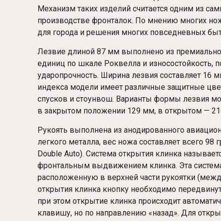
Механизм таких изделий считается одним из сам
производстве фронталок. По мнению многих нож
для города и решения многих повседневных быт
Лезвие длиной 87 мм выполнено из премиальной
единиц по шкале Роквелла и износостойкость,
ударопрочность. Ширина лезвия составляет 16 м
индекса модели имеет различные защитные цве
спусков и стоунвош. Варианты формы лезвия могут
в закрытом положении 129 мм, в открытом — 21
Рукоять выполнена из анодированного авиационн
легкого металла, вес ножа составляет всего 98 г
Double Auto). Система открытия клинка называет
фронтальным выдвижением клинка. Эта система
расположенную в верхней части рукоятки (между
открытия клинка кнопку необходимо передвинут
при этом открытие клинка происходит автоматич
клавишу, но по направлению «назад». Для откр