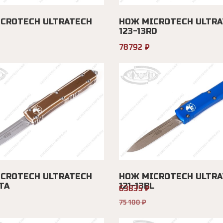
CROTECH ULTRATECH
НОЖ MICROTECH ULTRA
123-13RD
78792 ₽
CROTECH ULTRATECH
НОЖ MICROTECH ULTRA
TA
121-13BL
63835 ₽
75100 ₽