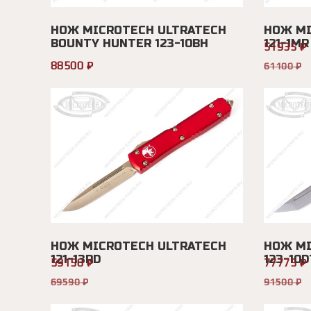
НОЖ MICROTECH ULTRATECH
НОЖ MI
BOUNTY HUNTER 123-10BH
121-1MR
51935 ₽
88500 ₽
61100 ₽
НОЖ MICROTECH ULTRATECH
НОЖ MI
121-13RD
123-10D
59150 ₽
77775 ₽
69590 ₽
91500 ₽