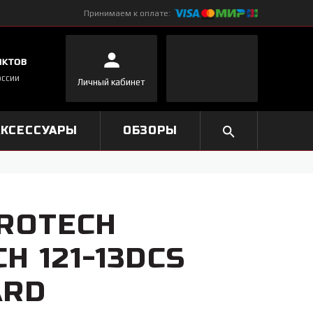
Принимаем к оплате:
нктов
оссии
Личный кабинет
АКСЕССУАРЫ
ОБЗОРЫ
ROTECH
H 121-13DCS
ARD