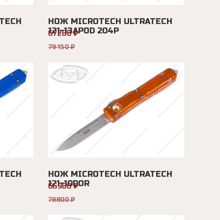
TECH
НОЖ MICROTECH ULTRATECH
121-13APOD 204P
67280 ₽
79150 ₽
TECH
НОЖ MICROTECH ULTRATECH
121-10DOR
66980 ₽
78800 ₽