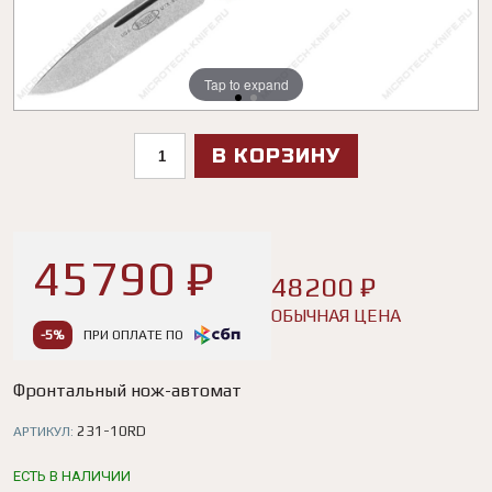
Tap to expand
Tap to expand
В КОРЗИНУ
45790 ₽
48200 ₽
ОБЫЧНАЯ ЦЕНА
-5%
ПРИ ОПЛАТЕ ПО
Фронтальный нож-автомат
231-10RD
АРТИКУЛ:
ЕСТЬ В НАЛИЧИИ