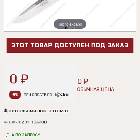
Tap to expand
Tap to expand
Tap to expand
ЭТОТ ТОВАР ДОСТУПЕН ПОД ЗАКАЗ
0 ₽
0 ₽
ОБЫЧНАЯ ЦЕНА
-5%
ПРИ ОПЛАТЕ ПО
Фронтальный нож-автомат
231-10APOD
АРТИКУЛ:
ЦЕНА ПО ЗАПРОСУ.