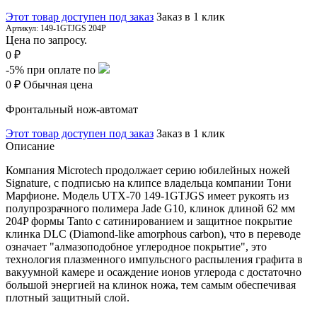
Этот товар доступен под заказ
Заказ в 1 клик
Артикул:
149-1GTJGS 204P
Цена по запросу.
0 ₽
-5%
при оплате по
0 ₽
Обычная цена
Фронтальный нож-автомат
Этот товар доступен под заказ
Заказ в 1 клик
Описание
Компания Microtech продолжает серию юбилейных ножей
Signature, с подписью на клипсе владельца компании Тони
Марфионе. Модель UTX-70 149-1GTJGS имеет рукоять из
полупрозрачного полимера Jade G10, клинок длиной 62 мм
204P формы Tanto с сатинированием и защитное покрытие
клинка DLC (Diamond-like amorphous carbon), что в переводе
означает "алмазоподобное углеродное покрытие", это
технология плазменного импульсного распыления графита в
вакуумной камере и осаждение ионов углерода с достаточно
большой энергией на клинок ножа, тем самым обеспечивая
плотный защитный слой.