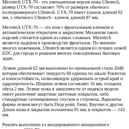
Microtech UTX-70 - это уменьшенная версия ножа Ultratech,
размер UTX-70 составляет 70% от размеров обычного
полноразмерного Ultratech. UTX-70 имеет клинок длиной 62
мм, у обычного Ultratech - клинок длиной 87 мм.
Microtech UTX-70 — это нож с фронтальным клинком и
автоматическим открытием и закрытием. Механизм таких
изделий считается одним из самых сложных. Microtech
является лидером в производстве фронталок. По мнению
многих ножеманов, Ultratech является одним из лучших ножей
EDC для города и решения многих повседневных бытовых
задач.
Лезвие длиной 62 мм выполнено из премиальной стали 204P,
которая обеспечивает твердость 60 единиц по шкале Роквелла
и износостойкость, позволяющую удерживать острый край и
ударопрочность. Ширина лезвия составляет 16 мм, толщина
обуха 2 мм. Лезвие ножа в зависимости от индекса модели
имеет различные защитные цветовые покрытия, либо
стандартные сатинирование спусков и стоунвош. Варианты
формы лезвия могут быть Drop point, Tanto, Bayonet и другие.
Длина ножа в закрытом положении 81 мм, в открытом — 143
мм.
Рукоять выполнена из анодированного авиационного