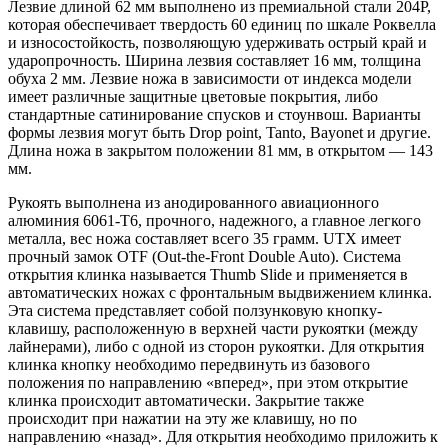
Лезвие длиной 62 мм выполнено из премиальной стали 204P,
которая обеспечивает твердость 60 единиц по шкале Роквелла
и износостойкость, позволяющую удерживать острый край и
ударопрочность. Ширина лезвия составляет 16 мм, толщина
обуха 2 мм. Лезвие ножа в зависимости от индекса модели
имеет различные защитные цветовые покрытия, либо
стандартные сатинирование спусков и стоунвош. Варианты
формы лезвия могут быть Drop point, Tanto, Bayonet и другие.
Длина ножа в закрытом положении 81 мм, в открытом — 143
мм.
Рукоять выполнена из анодированного авиационного
алюминия 6061-T6, прочного, надежного, а главное легкого
металла, вес ножа составляет всего 35 грамм. UTX имеет
прочный замок OTF (Out-the-Front Double Auto). Система
открытия клинка называется Thumb Slide и применяется в
автоматических ножах с фронтальным выдвижением клинка.
Эта система представляет собой ползунковую кнопку-
клавишу, расположенную в верхней части рукоятки (между
лайнерами), либо с одной из сторон рукоятки. Для открытия
клинка кнопку необходимо передвинуть из базового
положения по направлению «вперед», при этом открытие
клинка происходит автоматически. Закрытие также
происходит при нажатии на эту же клавишу, но по
направлению «назад». Для открытия необходимо приложить к