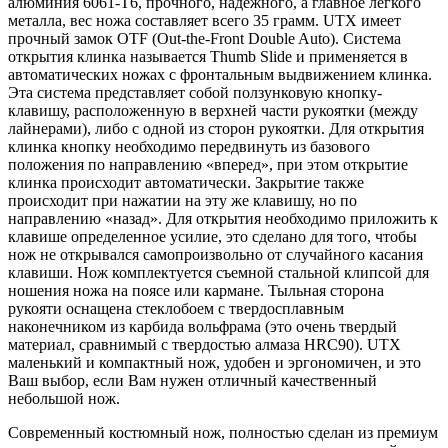
алюминия 6061-T6, прочного, надежного, а главное легкого
металла, вес ножа составляет всего 35 грамм. UTX имеет
прочный замок OTF (Out-the-Front Double Auto). Система
открытия клинка называется Thumb Slide и применяется в
автоматических ножах с фронтальным выдвижением клинка.
Эта система представляет собой ползунковую кнопку-
клавишу, расположенную в верхней части рукоятки (между
лайнерами), либо с одной из сторон рукоятки. Для открытия
клинка кнопку необходимо передвинуть из базового
положения по направлению «вперед», при этом открытие
клинка происходит автоматически. Закрытие также
происходит при нажатии на эту же клавишу, но по
направлению «назад». Для открытия необходимо приложить к
клавише определенное усилие, это сделано для того, чтобы
нож не открывался самопроизвольно от случайного касания
клавиши. Нож комплектуется съемной стальной клипсой для
ношения ножа на поясе или кармане. Тыльная сторона
рукояти оснащена стеклобоем с твердосплавным
наконечником из карбида вольфрама (это очень твердый
материал, сравнимый с твердостью алмаза HRC90). UTX
маленький и компактный нож, удобен и эргономичен, и это
Ваш выбор, если Вам нужен отличный качественный
небольшой нож.
Современный костюмный нож, полностью сделан из премиум