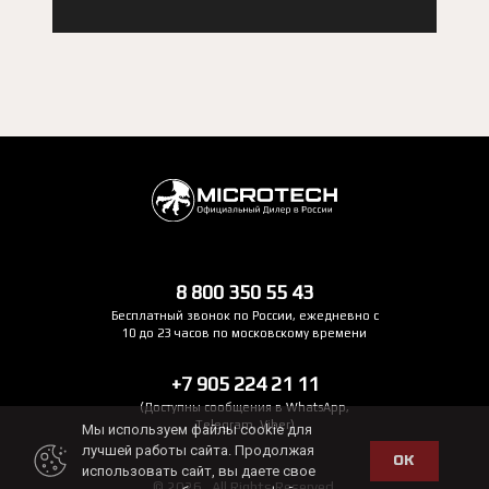
8 800 350 55 43
Бесплатный звонок по России, ежедневно с
10 до 23 часов по московскому времени
+7 905 224 21 11
(Доступны сообщения в WhatsApp,
Telegram, Viber)
Мы используем файлы cookie для
лучшей работы сайта. Продолжая
ОК
использовать сайт, вы даете свое
© 2026 . All Rights Reserved.