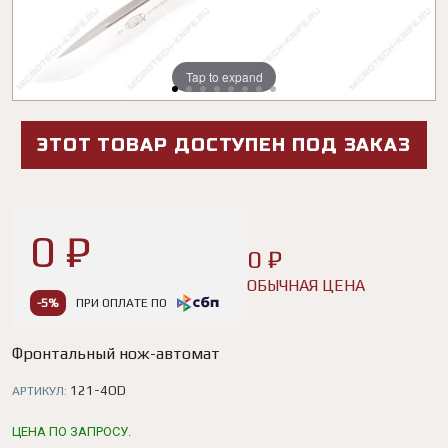
Tap to expand
Tap to expand
Tap to expand
Tap to expand
Tap to expand
Tap to expand
Tap to expand
Tap to expand
ЭТОТ ТОВАР ДОСТУПЕН ПОД ЗАКАЗ
0 ₽
0 ₽
ОБЫЧНАЯ ЦЕНА
-5%
ПРИ ОПЛАТЕ ПО
Фронтальный нож-автомат
121-4OD
АРТИКУЛ:
ЦЕНА ПО ЗАПРОСУ.