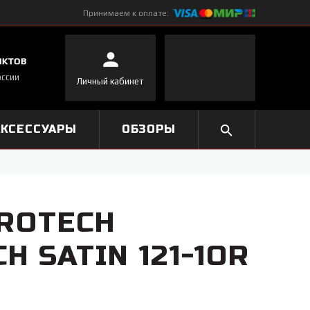
Принимаем к оплате:
нктов
оссии
Личный кабинет
АКСЕССУАРЫ
ОБЗОРЫ
ROTECH
H SATIN 121-1OR