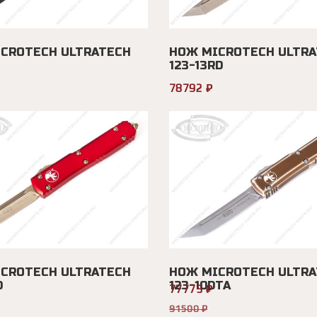
CROTECH ULTRATECH
НОЖ MICROTECH ULTRA
123-13RD
78792 ₽
CROTECH ULTRATECH
НОЖ MICROTECH ULTRA
D
123-10DTA
77775 ₽
91500 ₽