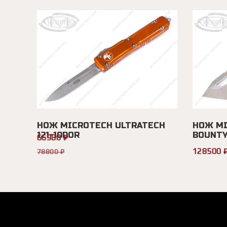
НОЖ MICROTECH ULTRATECH
НОЖ MI
121-10DOR
BOUNTY
66980 ₽
128500 
78800 ₽