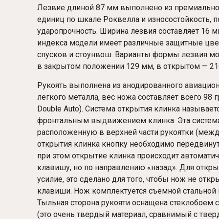
Лезвие длиной 87 мм выполнено из премиальной 
единиц по шкале Роквелла и износостойкость,
ударопрочность. Ширина лезвия составляет 16 м
индекса модели имеет различные защитные цве
спусков и стоунвош. Варианты формы лезвия могут
в закрытом положении 129 мм, в открытом — 21
Рукоять выполнена из анодированного авиационн
легкого металла, вес ножа составляет всего 98 г
Double Auto). Система открытия клинка называет
фронтальным выдвижением клинка. Эта система
расположенную в верхней части рукоятки (между
открытия клинка кнопку необходимо передвинут
при этом открытие клинка происходит автоматич
клавишу, но по направлению «назад». Для откр
усилие, это сделано для того, чтобы нож не отк
клавиши. Нож комплектуется съемной стальной 
Тыльная сторона рукояти оснащена стеклобоем
(это очень твердый материал, сравнимый с тверд