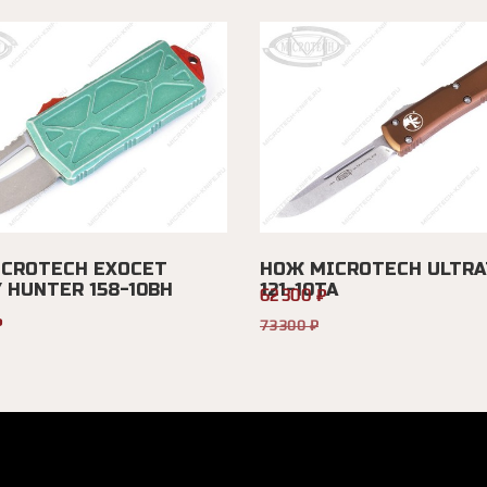
CROTECH EXOCET
НОЖ MICROTECH ULTRA
 HUNTER 158-10BH
121-10TA
62300 ₽
₽
73300 ₽