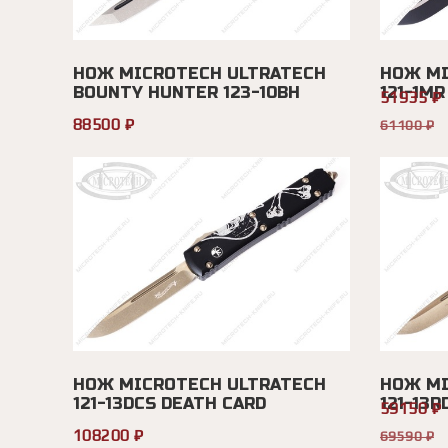
НОЖ MICROTECH ULTRATECH
НОЖ MI
BOUNTY HUNTER 123-10BH
121-1MR
51935 ₽
88500 ₽
61100 ₽
НОЖ MICROTECH ULTRATECH
НОЖ MI
121-13DCS DEATH CARD
121-13R
59150 ₽
108200 ₽
69590 ₽