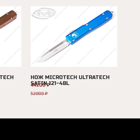
TECH
НОЖ MICROTECH ULTRATECH
SATIN 121-4BL
44200 ₽
52000 ₽