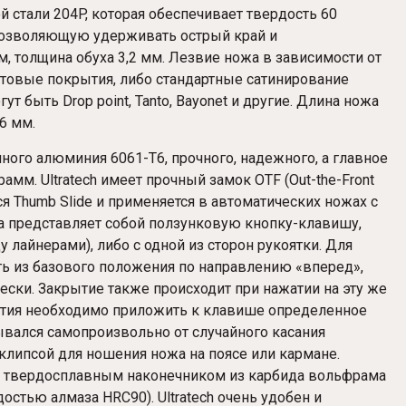
стали 204P, которая обеспечивает твердость 60
 позволяющую удерживать острый край и
м, толщина обуха 3,2 мм. Лезвие ножа в зависимости от
товые покрытия, либо стандартные сатинирование
 быть Drop point, Tanto, Bayonet и другие. Длина ножа
6 мм.
ого алюминия 6061-T6, прочного, надежного, а главное
рамм. Ultratech имеет прочный замок OTF (Out-the-Front
ся Thumb Slide и применяется в автоматических ножах с
 представляет собой ползунковую кнопку-клавишу,
 лайнерами), либо с одной из сторон рукоятки. Для
ь из базового положения по направлению «вперед»,
ески. Закрытие также происходит при нажатии на эту же
ытия необходимо приложить к клавише определенное
рывался самопроизвольно от случайного касания
клипсой для ношения ножа на поясе или кармане.
 с твердосплавным наконечником из карбида вольфрама
остью алмаза HRC90). Ultratech очень удобен и