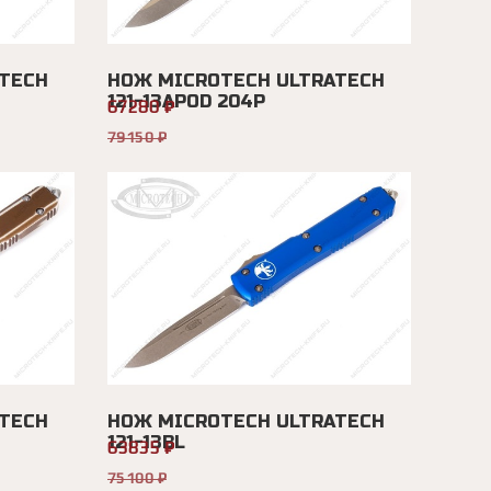
TECH
НОЖ MICROTECH ULTRATECH
121-13APOD 204P
67280 ₽
79150 ₽
TECH
НОЖ MICROTECH ULTRATECH
121-13BL
63835 ₽
75100 ₽