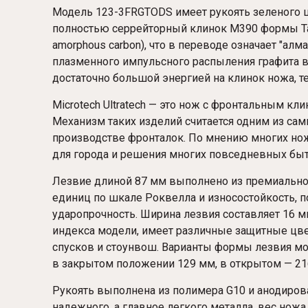
Модель 123-3FRGTODS имеет рукоять зеленого цв
полностью серрейторный клинок M390 формы Tan
amorphous carbon), что в переводе означает "ал
плазменного импульсного распыления графита в
достаточно большой энергией на клинок ножа, 
Microtech Ultratech — это нож с фронтальным к
Механизм таких изделий считается одним из сам
производстве фронталок. По мнению многих нож
для города и решения многих повседневных быт
Лезвие длиной 87 мм выполнено из премиальной
единиц по шкале Роквелла и износостойкость,
ударопрочность. Ширина лезвия составляет 16 мм
индекса модели, имеет различные защитные цве
спусков и стоунвош. Варианты формы лезвия могут
в закрытом положении 129 мм, в открытом — 21
Рукоять выполнена из полимера G10 и анодиров
надежного, а главное легкого металла, вес ножа 