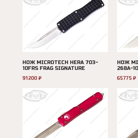
НОЖ MICROTECH HERA 703-
НОЖ MI
10FRS FRAG SIGNATURE
268A-1
91200 ₽
65775 ₽