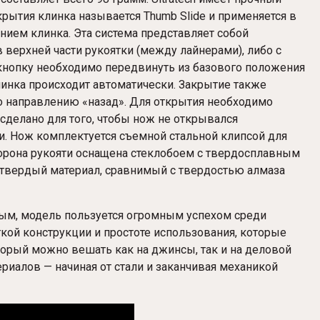
открытия клинка называется Thumb Slide и применяется в
ием клинка. Эта система представляет собой
верхней части рукоятки (между лайнерами), либо с
 кнопку необходимо передвинуть из базового положения
линка происходит автоматически. Закрытие также
по направлению «назад». Для открытия необходимо
сделано для того, чтобы нож не открывался
и. Нож комплектуется съемной стальной клипсой для
торона рукояти оснащена стеклобоем с твердосплавным
 твердый материал, сравнимый с твердостью алмаза
ым, модель пользуется огромным успехом среди
гкой конструкции и простоте использования, которые
орый можно вешать как на джинсы, так и на деловой
риалов — начиная от стали и заканчивая механикой