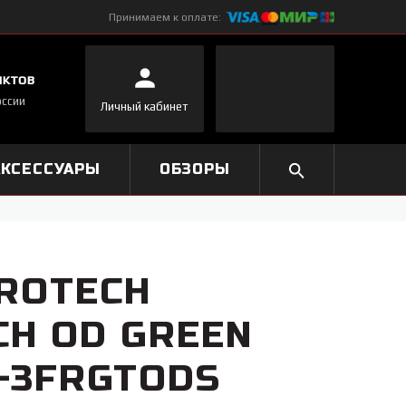
Принимаем к оплате:
нктов
оссии
Личный кабинет
АКСЕССУАРЫ
ОБЗОРЫ
ROTECH
CH OD GREEN
3-3FRGTODS