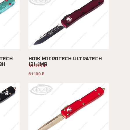
TECH
НОЖ MICROTECH ULTRATECH
BH
121-1MR
51935 ₽
61100 ₽