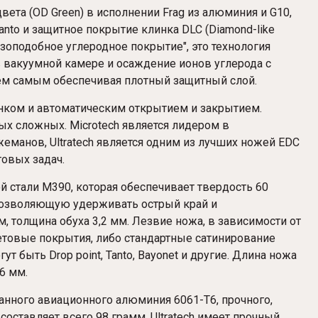
ета (OD Green) в исполнении Frag из алюминия и G10,
to и защитное покрытие клинка DLC (Diamond-like
мазоподобное углеродное покрытие", это технология
 вакуумной камере и осаждение ионов углерода с
тем самым обеспечивая плотный защитный слой.
линком и автоматическим открытием и закрытием.
ых сложных. Microtech является лидером в
еманов, Ultratech является одним из лучших ножей EDC
овых задач.
 стали M390, которая обеспечивает твердость 60
 позволяющую удерживать острый край и
, толщина обуха 3,2 мм. Лезвие ножа, в зависимости от
товые покрытия, либо стандартные сатинирование
 быть Drop point, Tanto, Bayonet и другие. Длина ножа
6 мм.
анного авиационного алюминия 6061-T6, прочного,
составляет всего 98 грамм. Ultratech имеет прочный