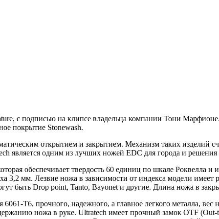
e, с подписью на клипсе владельца компании Тони Марфионе. Мод
ное покрытие Stonewash.
томатическим открытием и закрытием. Механизм таких изделий сч
ech является одним из лучших ножей EDC для города и решения
оторая обеспечивает твердость 60 единиц по шкале Роквелла и 
уха 3,2 мм. Лезвие ножа в зависимости от индекса модели имеет
ут быть Drop point, Tanto, Bayonet и другие. Длина ножа в за
061-T6, прочного, надежного, а главное легкого металла, вес н
ержанию ножа в руке. Ultratech имеет прочный замок OTF (Out-t