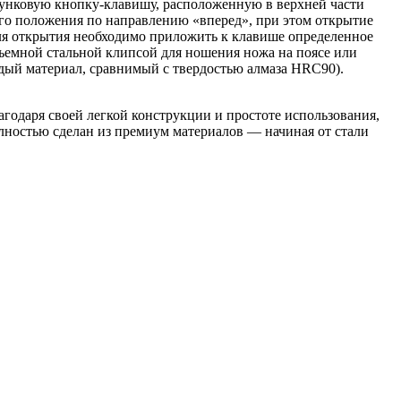
зунковую кнопку-клавишу, расположенную в верхней части
ого положения по направлению «вперед», при этом открытие
Для открытия необходимо приложить к клавише определенное
съемной стальной клипсой для ношения ножа на поясе или
рдый материал, сравнимый с твердостью алмаза HRC90).
годаря своей легкой конструкции и простоте использования,
лностью сделан из премиум материалов — начиная от стали