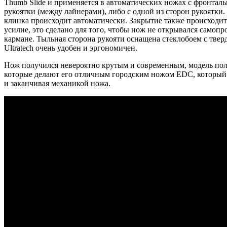
Thumb Slide и применяется в автоматических ножах с фронтал
рукоятки (между лайнерами), либо с одной из сторон рукоятки
клинка происходит автоматически. Закрытие также происходит
усилие, это сделано для того, чтобы нож не открывался самоп
кармане. Тыльная сторона рукояти оснащена стеклобоем с тве
Ultratech очень удобен и эргономичен.
Нож получился невероятно крутым и современным, модель поль
которые делают его отличным городским ножом EDC, который 
и заканчивая механикой ножа.