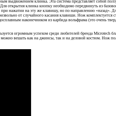
ьным выдвижением клинка. Эта система представляет собой пол
. Для открытия клинка кнопку необходимо передвинуть из базов
 при нажатии на эту же клавишу, но по направлению «назад». 
роизвольно от случайного касания клавиши. Нож комплектуется 
рдосплавным наконечником из карбида вольфрама (это очень тве
зуется огромным успехом среди любителей бренда Microtech бла
можно вешать как на джинсы, так и на деловой костюм. Нож по