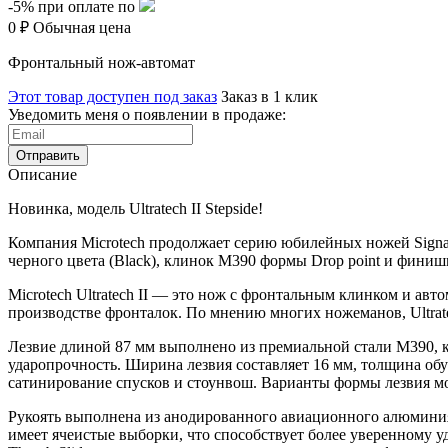
-5%
при оплате по
0 ₽
Обычная цена
Фронтальный нож-автомат
Этот товар доступен под заказ
Заказ в 1 клик
Уведомить меня о появлении в продаже:
Отправить
Описание
Новинка, модель Ultratech II Stepside!
Компания Microtech продолжает серию юбилейных ножей Signatur
черного цвета (Black
), клинок M390 формы Drop point и финиш
Microtech Ultratech II — это нож с фронтальным клинком и ав
производстве фронталок. По мнению многих ножеманов, Ultrat
Лезвие длиной 87 мм выполнено из премиальной стали M390, к
ударопрочность. Ширина лезвия составляет 16 мм, толщина об
сатинирование спусков и стоунвош. Варианты формы лезвия мог
Рукоять выполнена из анодированного авиационного алюминия 6
имеет ячеистые выборки, что способствует более уверенному уд