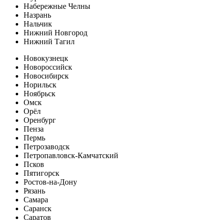
Набережные Челны
Назрань
Нальчик
Нижний Новгород
Нижний Тагил
Новокузнецк
Новороссийск
Новосибирск
Норильск
Ноябрьск
Омск
Орёл
Оренбург
Пенза
Пермь
Петрозаводск
Петропавловск-Камчатский
Псков
Пятигорск
Ростов-на-Дону
Рязань
Самара
Саранск
Саратов