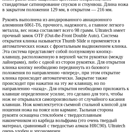
стандартные сатинирование спусков и стоунвош. Длина ножа
в закрытом положении 129 мм, в открытом — 216 мм.
Рукоять выполнена из анодированного авиационного
алюминия 6061-T6, прочного, надежного, а главное легкого
металла, вес ножа составляет всего 98 грамм. Ultratech имеет
прочный замок OTF (Out-the-Front Double Auto). Система
открытия клинка называется Thumb Slide и применяется в
автоматических ножах с фронтальным выдвижением клинка.
Эта система представляет собой ползунковую кнопку-
клавишу, расположенную в верхней части рукоятки (между
лайнерами), либо с одной из сторон рукоятки. Для открытия
клинка кнопку необходимо передвинуть из базового
положения по направлению «вперед», при этом открытие
клинка происходит автоматически. Закрытие также
происходит при нажатии на эту же клавишу, но по
направлению «назад». Для открытия необходимо приложить к
клавише определенное усилие, это сделано для того, чтобы
нож не открывался самопроизвольно от случайного касания
клавиши. Нож комплектуется съемной стальной клипсой для
ношения ножа на поясе или кармане. Тыльная сторона
рукояти оснащена стеклобоем с твердосплавным
наконечником из карбида вольфрама (это очень твердый
материал, сравнимый с твердостью алмаза HRC90). Ultratech
очень удобен и эргономичен.