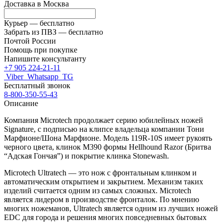
Доставка в
Москва
Курьер —
бесплатно
Забрать из ПВЗ —
бесплатно
Почтой России
Помощь при покупке
Напишите консультанту
+7 905 224-21-11
Viber
Whatsapp
TG
Бесплатный звонок
8-800-350-55-43
Описание
Компания Microtech продолжает серию юбилейных ножей
Signature, с подписью на клипсе владельца компании Тони
Марфионе/Шона Марфионе. Модель 119R-10S имеет рукоять
черного цвета, клинок M390 формы
Hellhound Razor
(Бритва
“Адская Гончая”) и покрытие клинка Stonewash.
Microtech Ultratech — это нож с фронтальным клинком и
автоматическим открытием и закрытием. Механизм таких
изделий считается одним из самых сложных. Microtech
является лидером в производстве фронталок. По мнению
многих ножеманов, Ultratech является одним из лучших ножей
EDC для города и решения многих повседневных бытовых