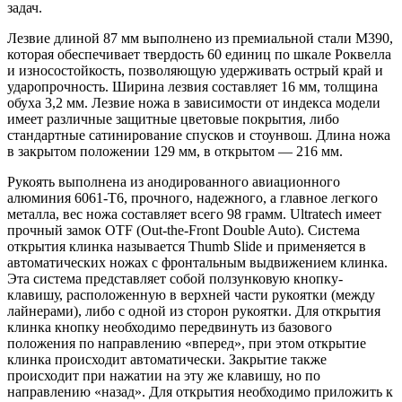
задач.
Лезвие длиной 87 мм выполнено из премиальной стали M390,
которая обеспечивает твердость 60 единиц по шкале Роквелла
и износостойкость, позволяющую удерживать острый край и
ударопрочность. Ширина лезвия составляет 16 мм, толщина
обуха 3,2 мм. Лезвие ножа в зависимости от индекса модели
имеет различные защитные цветовые покрытия, либо
стандартные сатинирование спусков и стоунвош. Длина ножа
в закрытом положении 129 мм, в открытом — 216 мм.
Рукоять выполнена из анодированного авиационного
алюминия 6061-T6, прочного, надежного, а главное легкого
металла, вес ножа составляет всего 98 грамм. Ultratech имеет
прочный замок OTF (Out-the-Front Double Auto). Система
открытия клинка называется Thumb Slide и применяется в
автоматических ножах с фронтальным выдвижением клинка.
Эта система представляет собой ползунковую кнопку-
клавишу, расположенную в верхней части рукоятки (между
лайнерами), либо с одной из сторон рукоятки. Для открытия
клинка кнопку необходимо передвинуть из базового
положения по направлению «вперед», при этом открытие
клинка происходит автоматически. Закрытие также
происходит при нажатии на эту же клавишу, но по
направлению «назад». Для открытия необходимо приложить к