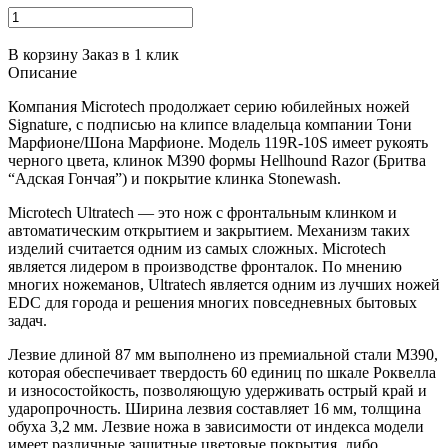
В корзину
Заказ в 1 клик
Описание
Компания Microtech продолжает серию юбилейных ножей
Signature, с подписью на клипсе владельца компании Тони
Марфионе/Шона Марфионе. Модель 119R-10S имеет рукоять
черного цвета, клинок M390 формы
Hellhound Razor
(Бритва
“Адская Гончая”) и покрытие клинка Stonewash.
Microtech Ultratech — это нож с фронтальным клинком и
автоматическим открытием и закрытием. Механизм таких
изделий считается одним из самых сложных. Microtech
является лидером в производстве фронталок. По мнению
многих ножеманов, Ultratech является одним из лучших ножей
EDC для города и решения многих повседневных бытовых
задач.
Лезвие длиной 87 мм выполнено из премиальной стали M390,
которая обеспечивает твердость 60 единиц по шкале Роквелла
и износостойкость, позволяющую удерживать острый край и
ударопрочность. Ширина лезвия составляет 16 мм, толщина
обуха 3,2 мм. Лезвие ножа в зависимости от индекса модели
имеет различные защитные цветовые покрытия, либо