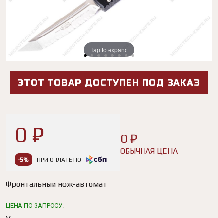
Tap to expand
Tap to expand
Tap to expand
Tap to expand
Tap to expand
Tap to expand
Tap to expand
Tap to expand
ЭТОТ ТОВАР ДОСТУПЕН ПОД ЗАКАЗ
0 ₽
0 ₽
ОБЫЧНАЯ ЦЕНА
-5%
ПРИ ОПЛАТЕ ПО
Фронтальный нож-автомат
ЦЕНА ПО ЗАПРОСУ.