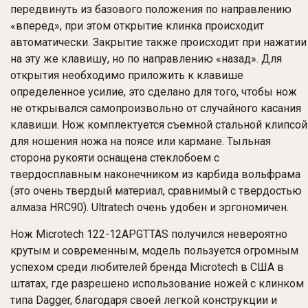
передвинуть из базового положения по направлению
«вперед», при этом открытие клинка происходит
автоматически. Закрытие также происходит при нажатии
на эту же клавишу, но по направлению «назад». Для
открытия необходимо приложить к клавише
определенное усилие, это сделано для того, чтобы нож
не открывался самопроизвольно от случайного касания
клавиши. Нож комплектуется съемной стальной клипсой
для ношения ножа на поясе или кармане. Тыльная
сторона рукояти оснащена стеклобоем с
твердосплавным наконечником из карбида вольфрама
(это очень твердый материал, сравнимый с твердостью
алмаза HRC90). Ultratech очень удобен и эргономичен.
Нож
Microtech 122-12APGTTAS
получился невероятно
крутым и современным, модель пользуется огромным
успехом среди любителей бренда Microtech в США в
штатах, где разрешено использование ножей с клинком
типа Dagger, благодаря своей легкой конструкции и