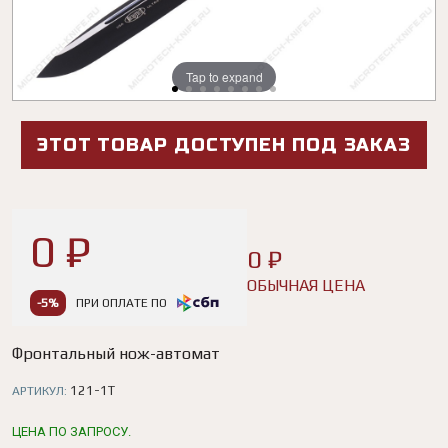
Tap to expand
Tap to expand
Tap to expand
Tap to expand
Tap to expand
Tap to expand
Tap to expand
Tap to expand
ЭТОТ ТОВАР ДОСТУПЕН ПОД ЗАКАЗ
0 ₽
0 ₽
ОБЫЧНАЯ ЦЕНА
-5%
ПРИ ОПЛАТЕ ПО
Фронтальный нож-автомат
121-1T
АРТИКУЛ:
ЦЕНА ПО ЗАПРОСУ.