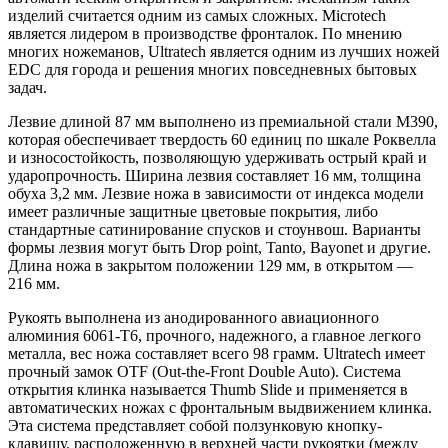
изделий считается одним из самых сложных. Microtech
является лидером в производстве фронталок. По мнению
многих ножеманов, Ultratech является одним из лучших ножей
EDC для города и решения многих повседневных бытовых
задач.
Лезвие длиной 87 мм выполнено из премиальной стали M390,
которая обеспечивает твердость 60 единиц по шкале Роквелла
и износостойкость, позволяющую удерживать острый край и
ударопрочность. Ширина лезвия составляет 16 мм, толщина
обуха 3,2 мм. Лезвие ножа в зависимости от индекса модели
имеет различные защитные цветовые покрытия, либо
стандартные сатинирование спусков и стоунвош. Варианты
формы лезвия могут быть Drop point, Tanto, Bayonet и другие.
Длина ножа в закрытом положении 129 мм, в открытом —
216 мм.
Рукоять выполнена из анодированного авиационного
алюминия 6061-T6, прочного, надежного, а главное легкого
металла, вес ножа составляет всего 98 грамм. Ultratech имеет
прочный замок OTF (Out-the-Front Double Auto). Система
открытия клинка называется Thumb Slide и применяется в
автоматических ножах с фронтальным выдвижением клинка.
Эта система представляет собой ползунковую кнопку-
клавишу, расположенную в верхней части рукоятки (между