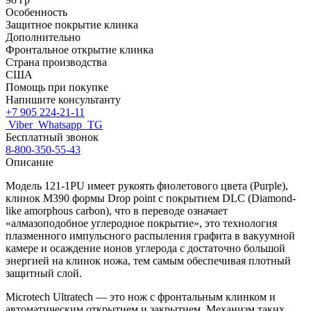
Особенность
Защитное покрытие клинка
Дополнительно
Фронтальное открытие клинка
Страна производства
США
Помощь при покупке
Напишите консультанту
+7 905 224-21-11
Viber
Whatsapp
TG
Бесплатный звонок
8-800-350-55-43
Описание
Модель 121-1PU имеет рукоять фиолетового цвета (
Purple
),
клинок M390 формы Drop point с покрытием DLC (Diamond-
like amorphous carbon), что в переводе означает
«алмазоподобное углеродное покрытие», это технология
плазменного импульсного распыления графита в вакуумной
камере и осаждение ионов углерода с достаточно большой
энергией на клинок ножа, тем самым обеспечивая плотный
защитный слой.
Microtech Ultratech — это нож с фронтальным клинком и
автоматическим открытием и закрытием. Механизм таких