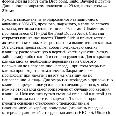
формы лезвия могут быть Drop point, Tanto, Bayonet и другие.
Длина ножа в закрытом положении 129 мм, в открытом —
216 мм.
Рукоять выполнена из анодированного авиационного
алюминия 6061-T6, прочного, надежного, а главное легкого
металла, вес ножа составляет всего 98 грамм. Ultratech имеет
прочный замок OTF (Out-the-Front Double Auto). Система
открытия клинка называется Thumb Slide и применяется в
автоматических ножах с фронтальным выдвижением клинка.
Эта система представляет собой ползунковую кнопку-
клавишу, расположенную в верхней части рукоятки (между
лайнерами), либо с одной из сторон рукоятки. Для открытия
клинка кнопку необходимо передвинуть из базового
положения по направлению «вперед», при этом открытие
клинка происходит автоматически. Закрытие также
происходит при нажатии на эту же клавишу, но по
направлению «назад». Для открытия необходимо приложить к
клавише определенное усилие, это сделано для того, чтобы
нож не открывался самопроизвольно от случайного касания
клавиши. Нож комплектуется съемной стальной клипсой для
ношения ножа на поясе или кармане. Тыльная сторона
рукояти оснащена стеклобоем с твердосплавным
наконечником из карбида вольфрама (это очень твердый
материал, сравнимый с твердостью алмаза HRC90). Ultratech