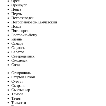
Орёл
Оренбург
Пенза
Пермь
Петрозаводск
Петропавловск-Камчатский
Псков
Пятигорск
Ростов-на-Дону
Рязань
Самара
Саранск
Саратов
Северодвинск
Смоленск
Сочи
Ставрополь
Старый Оскол
Сургут
Сызрань
Сыктывкар
Тамбов
Тверь
Тольятти