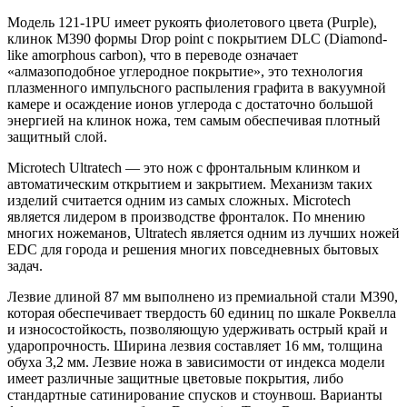
Модель 121-1PU имеет рукоять фиолетового цвета (
Purple
),
клинок M390 формы Drop point с покрытием DLC (Diamond-
like amorphous carbon), что в переводе означает
«алмазоподобное углеродное покрытие», это технология
плазменного импульсного распыления графита в вакуумной
камере и осаждение ионов углерода с достаточно большой
энергией на клинок ножа, тем самым обеспечивая плотный
защитный слой.
Microtech Ultratech — это нож с фронтальным клинком и
автоматическим открытием и закрытием. Механизм таких
изделий считается одним из самых сложных. Microtech
является лидером в производстве фронталок. По мнению
многих ножеманов, Ultratech является одним из лучших ножей
EDC для города и решения многих повседневных бытовых
задач.
Лезвие длиной 87 мм выполнено из премиальной стали M390,
которая обеспечивает твердость 60 единиц по шкале Роквелла
и износостойкость, позволяющую удерживать острый край и
ударопрочность. Ширина лезвия составляет 16 мм, толщина
обуха 3,2 мм. Лезвие ножа в зависимости от индекса модели
имеет различные защитные цветовые покрытия, либо
стандартные сатинирование спусков и стоунвош. Варианты