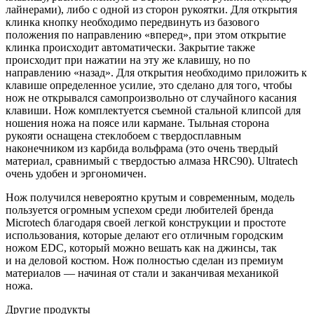
лайнерами), либо с одной из сторон рукоятки. Для открытия
клинка кнопку необходимо передвинуть из базового
положения по направлению «вперед», при этом открытие
клинка происходит автоматически. Закрытие также
происходит при нажатии на эту же клавишу, но по
направлению «назад». Для открытия необходимо приложить к
клавише определенное усилие, это сделано для того, чтобы
нож не открывался самопроизвольно от случайного касания
клавиши. Нож комплектуется съемной стальной клипсой для
ношения ножа на поясе или кармане. Тыльная сторона
рукояти оснащена стеклобоем с твердосплавным
наконечником из карбида вольфрама (это очень твердый
материал, сравнимый с твердостью алмаза HRC90). Ultratech
очень удобен и эргономичен.
Нож получился невероятно крутым и современным, модель
пользуется огромным успехом среди любителей бренда
Microtech благодаря своей легкой конструкции и простоте
использования, которые делают его отличным городским
ножом EDC, который можно вешать как на джинсы, так
и на деловой костюм. Нож полностью сделан из премиум
материалов — начиная от стали и заканчивая механикой
ножа.
Другие продукты