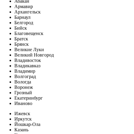
Абакан
Армавир
Архангельск
Барнаул
Белгород
Бийск
Благовещенск
Братск
Брянск
Великие Луки
Великий Новгород
Владивосток
Владикавказ
Владимир
Волгоград
Вологда
Воронеж
Грозный
Екатеринбург
Иваново
Ижевск
Иркутск
Йошкар-Ола
Казань