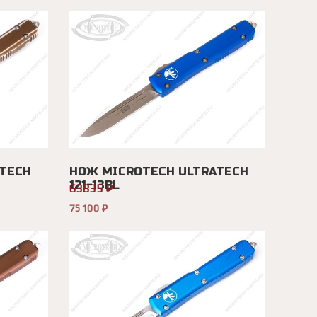
TECH
НОЖ MICROTECH ULTRATECH
121-13BL
63835 ₽
75100 ₽