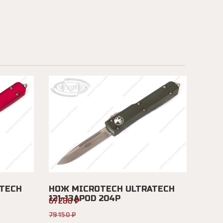
TECH
НОЖ MICROTECH ULTRATECH
121-13APOD 204P
67280 ₽
79150 ₽