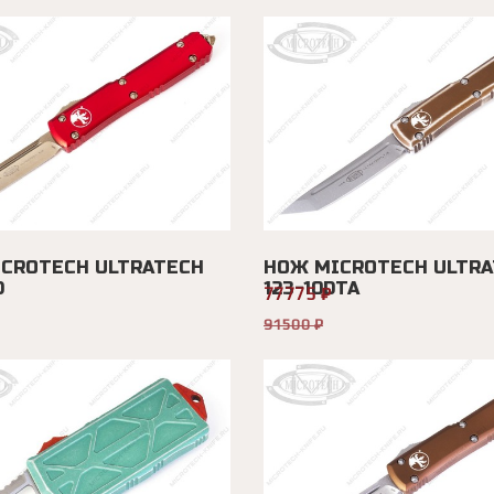
CROTECH ULTRATECH
НОЖ MICROTECH ULTRA
D
123-10DTA
77775 ₽
91500 ₽