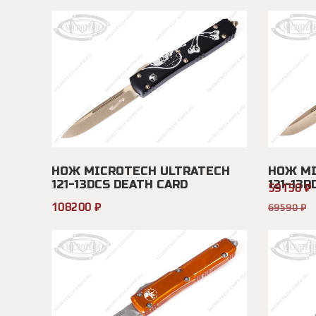
НОЖ MICROTECH ULTRATECH
НОЖ MI
121-13DCS DEATH CARD
121-13R
59150 ₽
108200 ₽
69590 ₽