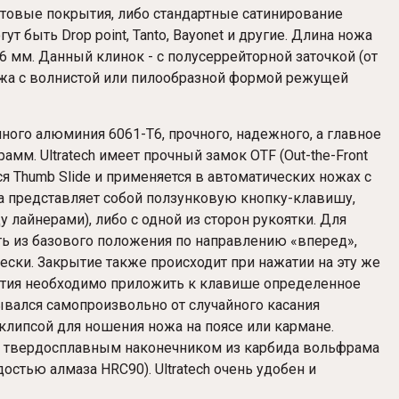
товые покрытия, либо стандартные сатинирование
 быть Drop point, Tanto, Bayonet и другие. Длина ножа
 мм. Данный клинок - с полусеррейторной заточкой (от
 ножа с волнистой или пилообразной формой режущей
ого алюминия 6061-T6, прочного, надежного, а главное
рамм. Ultratech имеет прочный замок OTF (Out-the-Front
ся Thumb Slide и применяется в автоматических ножах с
 представляет собой ползунковую кнопку-клавишу,
 лайнерами), либо с одной из сторон рукоятки. Для
ь из базового положения по направлению «вперед»,
ески. Закрытие также происходит при нажатии на эту же
ытия необходимо приложить к клавише определенное
рывался самопроизвольно от случайного касания
клипсой для ношения ножа на поясе или кармане.
 с твердосплавным наконечником из карбида вольфрама
остью алмаза HRC90). Ultratech очень удобен и