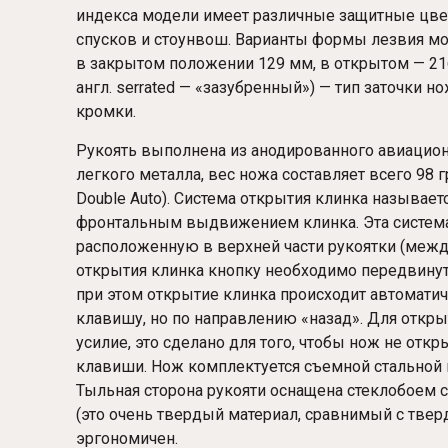
индекса модели имеет различные защитные цве
спусков и стоунвош. Варианты формы лезвия могут
в закрытом положении 129 мм, в открытом — 216
англ. serrated — «зазубренный») — тип заточки
кромки.
Рукоять выполнена из анодированного авиационн
легкого металла, вес ножа составляет всего 98 г
Double Auto). Система открытия клинка называет
фронтальным выдвижением клинка. Эта система
расположенную в верхней части рукоятки (между
открытия клинка кнопку необходимо передвинут
при этом открытие клинка происходит автоматич
клавишу, но по направлению «назад». Для откр
усилие, это сделано для того, чтобы нож не отк
клавиши. Нож комплектуется съемной стальной 
Тыльная сторона рукояти оснащена стеклобоем
(это очень твердый материал, сравнимый с тверд
эргономичен.