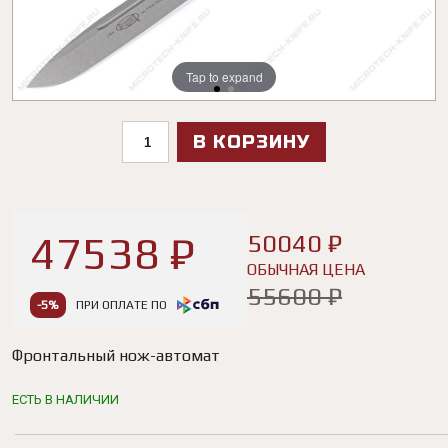
Tap to expand
Tap to expand
В КОРЗИНУ
47538 ₽
50040 ₽
ОБЫЧНАЯ ЦЕНА
55600 ₽
-5%
ПРИ ОПЛАТЕ ПО
Фронтальный нож-автомат
ЕСТЬ В НАЛИЧИИ