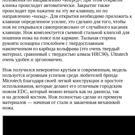
клинка происходит автоматически. Закрытие также
происходит при нажатии на эту же клавишу, но по
направлению «назад». Для открытия необходимо приложить к
клавише определенное усилие, это сделано для того, чтобы
нож не открывался самопроизвольно от случайного касания
клавиши. Нож комплектуется съемной стальной клипсой для
ношения ножа на поясе или кармане. Тыльная сторона
рукояти оснащена стеклобоем с твердосплавным
наконечником из карбида вольфрама (это очень твердый
материал, сравнимый с твердостью алмаза HRC90). Ultratech
очень удобен и эргономичен.
Нож получился невероятно крутым и современным, модель
пользуется огромным успехом среди любителей бренда
Microtech благодаря своей легкой конструкции и простоте
использования, которые делают его отличным городским
ножом EDC, который можно вешать как на джинсы, так
и на деловой костюм. Нож полностью сделан из премиум
материалов — начиная от стали и заканчивая механикой
ножа.