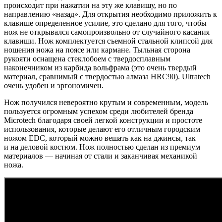
происходит при нажатии на эту же клавишу, но по
направлению «назад». Для открытия необходимо приложить к
клавише определенное усилие, это сделано для того, чтобы
нож не открывался самопроизвольно от случайного касания
клавиши. Нож комплектуется съемной стальной клипсой для
ношения ножа на поясе или кармане. Тыльная сторона
рукояти оснащена стеклобоем с твердосплавным
наконечником из карбида вольфрама (это очень твердый
материал, сравнимый с твердостью алмаза HRC90). Ultratech
очень удобен и эргономичен.
Нож получился невероятно крутым и современным, модель
пользуется огромным успехом среди любителей бренда
Microtech благодаря своей легкой конструкции и простоте
использования, которые делают его отличным городским
ножом EDC, который можно вешать как на джинсы, так
и на деловой костюм. Нож полностью сделан из премиум
материалов — начиная от стали и заканчивая механикой
ножа.