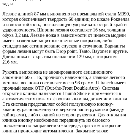
задач.
Лезвие длиной 87 мм выполнено из премиальной стали M390,
которая обеспечивает твердость 60 единиц по шкале Роквелла
и износостойкость, позволяющую удерживать острый край и
ударопрочность. Ширина лезвия составляет 16 мм, толщина
обуха 3,2 мм. Лезвие ножа в зависимости от индекса модели
имеет различные защитные цветовые покрытия, либо
стандартные сатинирование спусков и стоунвош. Варианты
формы лезвия могут быть Drop point, Tanto, Bayonet и другие.
Длина ножа в закрытом положении 129 мм, в открытом —
216 мм.
Рукоять выполнена из анодированного авиационного
алюминия 6061-T6, прочного, надежного, а главное легкого
металла, вес ножа составляет всего 98 грамм. Ultratech имеет
прочный замок OTF (Out-the-Front Double Auto). Система
открытия клинка называется Thumb Slide и применяется в
автоматических ножах с фронтальным выдвижением клинка.
Эта система представляет собой ползунковую кнопку-
клавишу, расположенную в верхней части рукоятки (между
лайнерами), либо с одной из сторон рукоятки. Для открытия
клинка кнопку необходимо передвинуть из базового
положения по направлению «вперед», при этом открытие
клинка происходит автоматически. Закрытие также