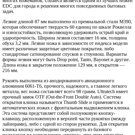
многих ножеманов, Ultratech является одним из лучших ножей
EDC для города и решения многих повседневных бытовых
задач.
Лезвие длиной 87 мм выполнено из премиальной стали M390,
которая обеспечивает твердость 60 единиц по шкале Роквелла
и износостойкость, позволяющую удерживать острый край и
ударопрочность. Ширина лезвия составляет 16 мм, толщина
обуха 3,2 мм. Лезвие ножа в зависимости от индекса модели
имеет различные защитные цветовые покрытия, либо
стандартные сатинирование спусков и стоунвош. Варианты
формы лезвия могут быть Drop point, Tanto, Bayonet и другие.
Длина ножа в закрытом положении 129 мм, в открытом —
216 мм.
Рукоять выполнена из анодированного авиационного
алюминия 6061-T6, прочного, надежного, а главное легкого
металла, вес ножа составляет всего 98 грамм. Ultratech имеет
прочный замок OTF (Out-the-Front Double Auto). Система
открытия клинка называется Thumb Slide и применяется в
автоматических ножах с фронтальным выдвижением клинка.
Эта система представляет собой ползунковую кнопку-
клавишу, расположенную в верхней части рукоятки (между
лайнерами), либо с одной из сторон рукоятки. Для открытия
клинка кнопку необходимо передвинуть из базового
положения по направлению «вперед», при этом открытие