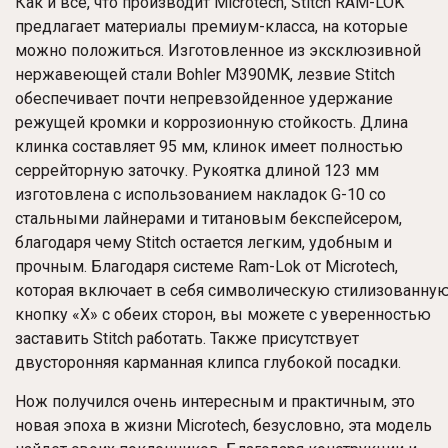
Как и все, что производит Microtech, Stitch
RAM-LOK
предлагает материалы премиум-класса, на которые
можно положиться. Изготовленное из эксклюзивной
нержавеющей стали Bohler M390MK, лезвие Stitch
обеспечивает почти непревзойденное удержание
режущей кромки и коррозионную стойкость. Длина
клинка составляет 95 мм, клинок имеет полностью
серрейторную заточку. Рукоятка длиной 123 мм
изготовлена ​​с использованием накладок G-10 со
стальными лайнерами и титановым бекспейсером,
благодаря чему Stitch остается легким, удобным и
прочным. Благодаря системе Ram-Lok от Microtech,
которая включает в себя символическую стилизованну
кнопку «X» с обеих сторон, вы можете с уверенностью
заставить Stitch работать. Также присутствует
двусторонняя карманная клипса глубокой посадки.
Нож получился очень интересным и практичным, это
новая эпоха в жизни Microtech, безусловно, эта модель