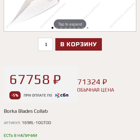
Tap to expand
Tap to expand
Tap to expand
Tap to expand
Tap to expand
Tap to expand
Tap to expand
Tap to expand
Tap to expand
В КОРЗИНУ
67758 ₽
71324 ₽
ОБЫЧНАЯ ЦЕНА
-5%
ПРИ ОПЛАТЕ ПО
Borka Blades Collab
169RL-10GTOD
АРТИКУЛ:
ЕСТЬ В НАЛИЧИИ