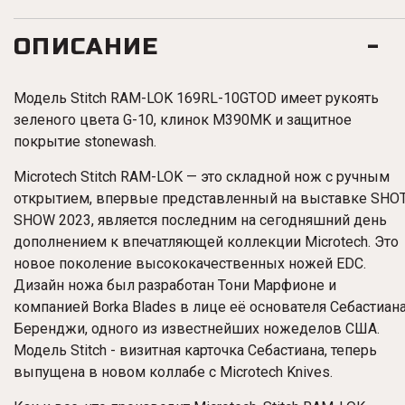
ОПИСАНИЕ
Модель Stitch
RAM-LOK
169RL-10GTOD
имеет рукоять
зеленого цвета G-10, клинок M390MK и защитное
покрытие stonewash.
Microtech Stitch
RAM-LOK
— это складной нож с ручным
открытием, впервые представленный на выставке SHO
SHOW 2023, является последним на сегодняшний день
дополнением к впечатляющей коллекции Microtech. Это
новое поколение высококачественных ножей EDC.
Дизайн ножа был разработан Тони Марфионе и
компанией Borka Blades в лице её основателя Себастиан
Беренджи, одного из известнейших ножеделов США.
Модель Stitch - визитная карточка Себастиана, теперь
выпущена в новом коллабе с Microtech Knives.