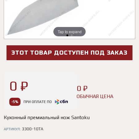
Tap to expand
Tap to expand
ЭТОТ ТОВАР ДОСТУПЕН ПОД ЗАКАЗ
0 ₽
0 ₽
ОБЫЧНАЯ ЦЕНА
-5%
ПРИ ОПЛАТЕ ПО
Кухонный премиальный нож Santoku
3300-10TA
АРТИКУЛ: