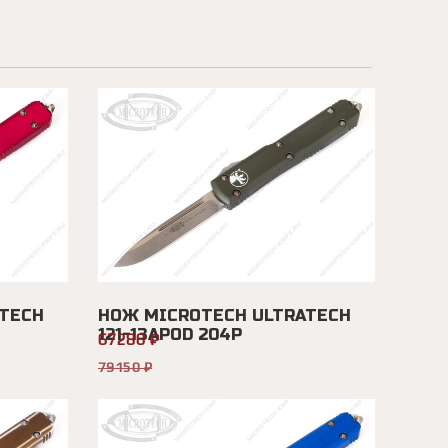
TECH
НОЖ MICROTECH ULTRATECH
121-13APOD 204P
67280 ₽
79150 ₽