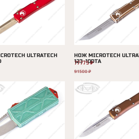
CROTECH ULTRATECH
НОЖ MICROTECH ULTRA
D
123-10DTA
77775 ₽
91500 ₽