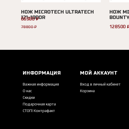
НОЖ MICROTECH ULTRATECH
НОЖ MI
121-10DOR
BOUNTY
66980 ₽
128500 
78800 ₽
ИНФОРМАЦИЯ
МОЙ АККАУНТ
Важная информация
Вход в личный кабинет
О нас
Корзина
Скидки
Подарочная карта
СТОП! Контрафакт