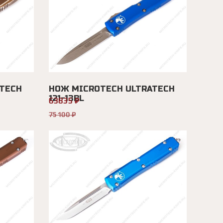
TECH
НОЖ MICROTECH ULTRATECH
121-13BL
63835 ₽
75100 ₽