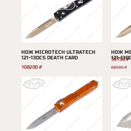
НОЖ MICROTECH ULTRATECH
НОЖ MI
121-13DCS DEATH CARD
121-13R
59150 ₽
108200 ₽
69590 ₽