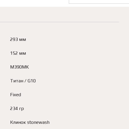
293 мм
152 мм
M390MK
Титан / G10
Fixed
234 гр
Клинок stonewash