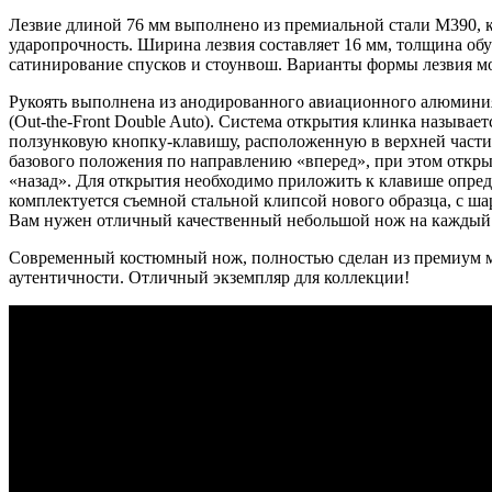
Лезвие длиной 76 мм выполнено из премиальной стали M390, к
ударопрочность. Ширина лезвия составляет 16 мм, толщина об
сатинирование спусков и стоунвош. Варианты формы лезвия мог
Рукоять выполнена из анодированного авиационного алюминия 6
(Out-the-Front Double Auto). Система открытия клинка называ
ползунковую кнопку-клавишу, расположенную в верхней части 
базового положения по направлению «вперед», при этом откры
«назад». Для открытия необходимо приложить к клавише опред
комплектуется съемной стальной клипсой нового образца, с шар
Вам нужен отличный качественный небольшой нож на каждый 
Современный костюмный нож, полностью сделан из премиум ма
аутентичности. Отличный экземпляр для коллекции!