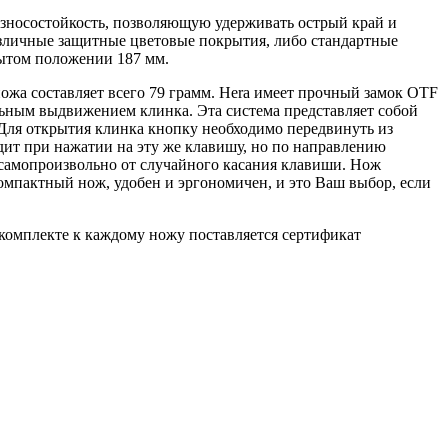
износостойкость, позволяющую удерживать острый край и
различные защитные цветовые покрытия, либо стандартные
рытом положении 187 мм.
ножа составляет всего 79 грамм. Hera имеет прочный замок OTF
альным выдвижением клинка. Эта система представляет собой
 Для открытия клинка кнопку необходимо передвинуть из
дит при нажатии на эту же клавишу, но по направлению
я самопроизвольно от случайного касания клавиши. Нож
компактный нож, удобен и эргономичен, и это Ваш выбор, если
комплекте к каждому ножу поставляется сертификат