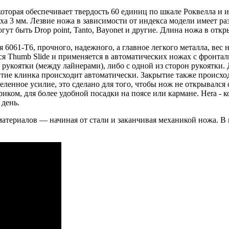
оторая обеспечивает твердость 60 единиц по шкале Роквелла и 
уха 3 мм. Лезвие ножа в зависимости от индекса модели имеет 
ут быть Drop point, Tanto, Bayonet и другие. Длина ножа в отк
061-T6, прочного, надежного, а главное легкого металла, вес 
ется Thumb Slide и применяется в автоматических ножах с фронт
рукоятки (между лайнерами), либо с одной из сторон рукоятки.
тие клинка происходит автоматически. Закрытие также происхо
еленное усилие, это сделано для того, чтобы нож не открывалс
иком, для более удобной посадки на поясе или кармане. Hera - 
день.
териалов — начиная от стали и заканчивая механикой ножа. В 