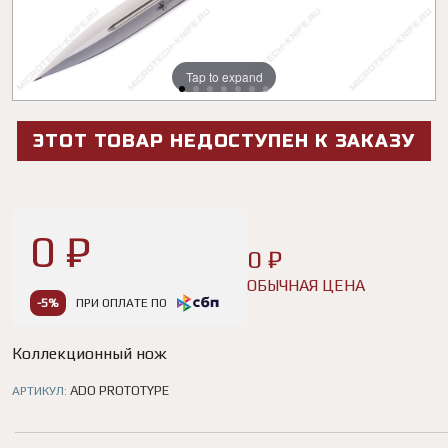
Tap to expand
Tap to expand
Tap to expand
Tap to expand
Tap to expand
Tap to expand
ЭТОТ ТОВАР НЕДОСТУПЕН К ЗАКАЗУ
0 ₽
0 ₽
ОБЫЧНАЯ ЦЕНА
-5%
ПРИ ОПЛАТЕ ПО
Коллекционный нож
ADO PROTOTYPE
АРТИКУЛ: