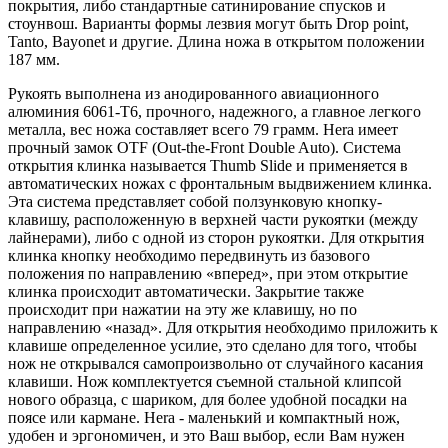
покрытия, либо стандартные сатинирование спусков и
стоунвош. Варианты формы лезвия могут быть Drop point,
Tanto, Bayonet и другие. Длина ножа в открытом положении
187 мм.
Рукоять выполнена из анодированного авиационного
алюминия 6061-T6, прочного, надежного, а главное легкого
металла, вес ножа составляет всего 79 грамм. Hera имеет
прочный замок OTF (Out-the-Front Double Auto). Система
открытия клинка называется Thumb Slide и применяется в
автоматических ножах с фронтальным выдвижением клинка.
Эта система представляет собой ползунковую кнопку-
клавишу, расположенную в верхней части рукоятки (между
лайнерами), либо с одной из сторон рукоятки. Для открытия
клинка кнопку необходимо передвинуть из базового
положения по направлению «вперед», при этом открытие
клинка происходит автоматически. Закрытие также
происходит при нажатии на эту же клавишу, но по
направлению «назад». Для открытия необходимо приложить к
клавише определенное усилие, это сделано для того, чтобы
нож не открывался самопроизвольно от случайного касания
клавиши. Нож комплектуется съемной стальной клипсой
нового образца, с шариком, для более удобной посадки на
поясе или кармане. Hera - маленький и компактный нож,
удобен и эргономичен, и это Ваш выбор, если Вам нужен