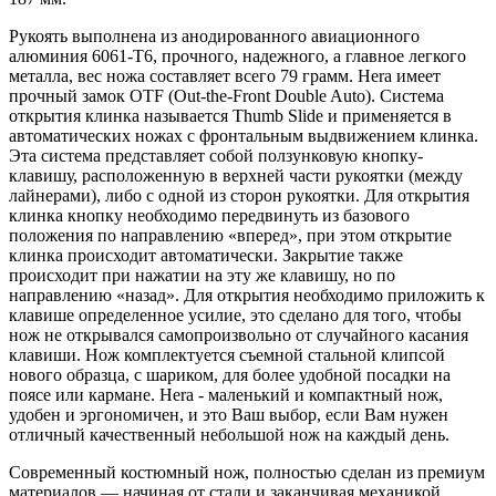
Рукоять выполнена из анодированного авиационного
алюминия 6061-T6, прочного, надежного, а главное легкого
металла, вес ножа составляет всего 79 грамм. Hera имеет
прочный замок OTF (Out-the-Front Double Auto). Система
открытия клинка называется Thumb Slide и применяется в
автоматических ножах с фронтальным выдвижением клинка.
Эта система представляет собой ползунковую кнопку-
клавишу, расположенную в верхней части рукоятки (между
лайнерами), либо с одной из сторон рукоятки. Для открытия
клинка кнопку необходимо передвинуть из базового
положения по направлению «вперед», при этом открытие
клинка происходит автоматически. Закрытие также
происходит при нажатии на эту же клавишу, но по
направлению «назад». Для открытия необходимо приложить к
клавише определенное усилие, это сделано для того, чтобы
нож не открывался самопроизвольно от случайного касания
клавиши. Нож комплектуется съемной стальной клипсой
нового образца, с шариком, для более удобной посадки на
поясе или кармане. Hera - маленький и компактный нож,
удобен и эргономичен, и это Ваш выбор, если Вам нужен
отличный качественный небольшой нож на каждый день.
Современный костюмный нож, полностью сделан из премиум
материалов — начиная от стали и заканчивая механикой