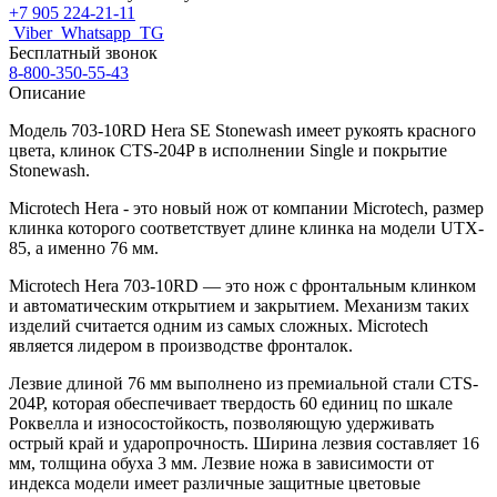
+7 905 224-21-11
Viber
Whatsapp
TG
Бесплатный звонок
8-800-350-55-43
Описание
Модель 703-10RD Hera SE Stonewash имеет рукоять красного
цвета, клинок CTS-204P в исполнении Single и покрытие
Stonewash.
Microtech Hera - это новый нож от компании Microtech, размер
клинка которого соответствует длине клинка на модели UTX-
85, а именно 76 мм.
Microtech Hera 703-10RD — это нож с фронтальным клинком
и автоматическим открытием и закрытием. Механизм таких
изделий считается одним из самых сложных. Microtech
является лидером в производстве фронталок.
Лезвие длиной 76 мм выполнено из премиальной стали CTS-
204P, которая обеспечивает твердость 60 единиц по шкале
Роквелла и износостойкость, позволяющую удерживать
острый край и ударопрочность. Ширина лезвия составляет 16
мм, толщина обуха 3 мм. Лезвие ножа в зависимости от
индекса модели имеет различные защитные цветовые