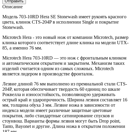
Отправить
Описание
Модель 703-10RD Hera SE Stonewash имеет рукоять красного
цвета, клинок CTS-204P в исполнении Single и покрытие
Stonewash.
Microtech Hera - это новый нож от компании Microtech, размер
клинка которого соответствует длине клинка на модели UTX-
85, а именно 76 мм.
Microtech Hera 703-10RD — это нож с фронтальным клинком
и автоматическим открытием и закрытием. Механизм таких
изделий считается одним из самых сложных. Microtech
является лидером в производстве фронталок.
Лезвие длиной 76 мм выполнено из премиальной стали CTS-
204P, которая обеспечивает твердость 60 единиц по шкале
Роквелла и износостойкость, позволяющую удерживать
острый край и ударопрочность. Ширина лезвия составляет 16
мм, толщина обуха 3 мм. Лезвие ножа в зависимости от
индекса модели имеет различные защитные цветовые
покрытия, либо стандартные сатинирование спусков и
стоунвош. Варианты формы лезвия могут быть Drop point,
Tanto, Bayonet и другие. Длина ножа в открытом положении
187 мм.