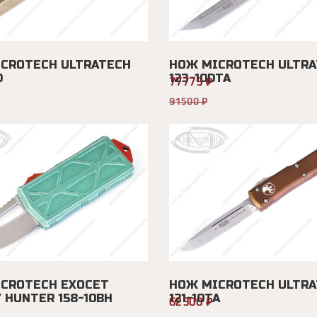
CROTECH ULTRATECH
НОЖ MICROTECH ULTRA
D
123-10DTA
77775 ₽
91500 ₽
CROTECH EXOCET
НОЖ MICROTECH ULTRA
 HUNTER 158-10BH
121-10TA
62300 ₽