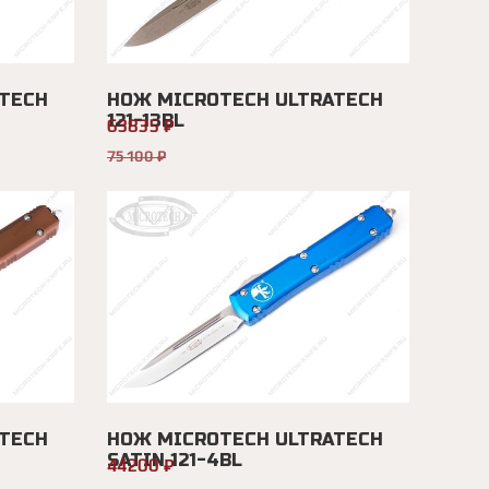
TECH
НОЖ MICROTECH ULTRATECH
121-13BL
63835 ₽
75100 ₽
TECH
НОЖ MICROTECH ULTRATECH
SATIN 121-4BL
44200 ₽