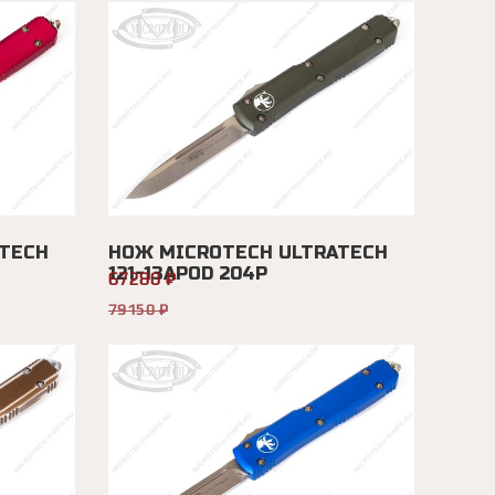
TECH
НОЖ MICROTECH ULTRATECH
121-13APOD 204P
67280 ₽
79150 ₽