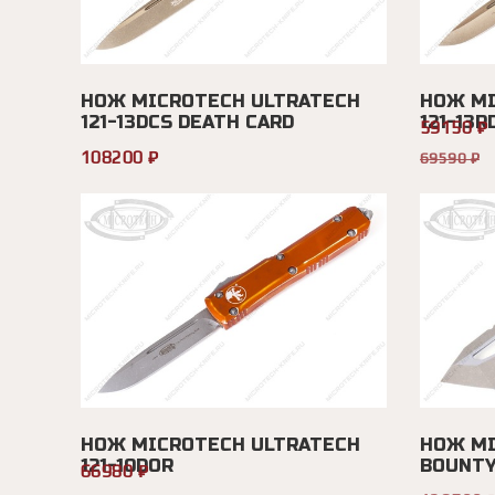
НОЖ MICROTECH ULTRATECH
НОЖ MI
121-13DCS DEATH CARD
121-13R
59150 ₽
108200 ₽
69590 ₽
НОЖ MICROTECH ULTRATECH
НОЖ MI
121-10DOR
BOUNTY
66980 ₽