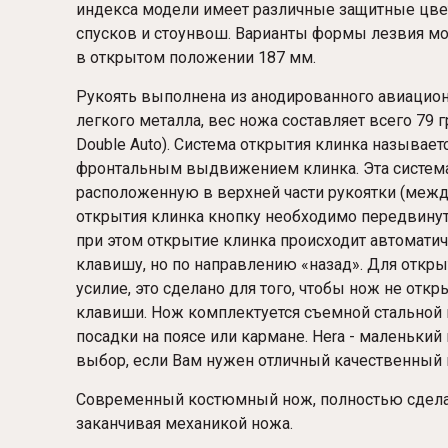
индекса модели имеет различные защитные цве
спусков и стоунвош. Варианты формы лезвия могут
в открытом положении 187 мм.
Рукоять выполнена из анодированного авиационн
легкого металла, вес ножа составляет всего 79 г
Double Auto). Система открытия клинка называет
фронтальным выдвижением клинка. Эта система
расположенную в верхней части рукоятки (между
открытия клинка кнопку необходимо передвинут
при этом открытие клинка происходит автоматич
клавишу, но по направлению «назад». Для откр
усилие, это сделано для того, чтобы нож не отк
клавиши. Нож комплектуется съемной стальной к
посадки на поясе или кармане. Hera - маленький
выбор, если Вам нужен отличный качественный
Современный костюмный нож, полностью сделан 
заканчивая механикой ножа.