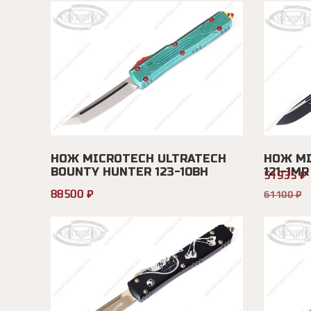
НОЖ MICROTECH ULTRATECH
НОЖ MI
BOUNTY HUNTER 123-10BH
121-1MR
51935 ₽
88500 ₽
61100 ₽