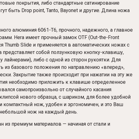
товые покрытия, либо стандартные сатинирование
 быть Drop point, Tanto, Bayonet и другие. Длина ножа
ого алюминия 6061-T6, прочного, надежного, а главное
рамм. Hera имеет прочный замок OTF (Out-the-Front
ся Thumb Slide и применяется в автоматических ножах с
 представляет собой ползунковую кнопку-клавишу,
 лайнерами), либо с одной из сторон рукоятки. Для
ь из базового положения по направлению «вперед»,
ески. Закрытие также происходит при нажатии на эту же
ытия необходимо приложить к клавише определенное
рывался самопроизвольно от случайного касания
липсой нового образца, с шариком, для более удобной
 и компактный нож, удобен и эргономичен, и это Ваш
 небольшой нож на каждый день.
из премиум материалов — начиная от стали и