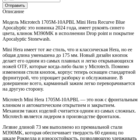
Отправить
Описание
Модель Microtech 1705M-10APBL Mini Hera Recurve Blue
Apocalyptic это новинка 2024 года, имеет рукоять синего
цвета, клинок M390MK в исполнении Drop point и покрытие
Apocalyptic Stonewash.
Mini Hera имеет тот же стиль, что и классическая Hera, но ее
общая длина уменьшена до 175 мм. Новый дизайн кнопок
делает его одним из самых плавных и легко открывающихся
ножей OTF, которые когда-либо были у Microtech. Помимо
изменения стиля кнопок, корпус теперь оснащен стандартной
фурнитурой, что упрощает разборку и обслуживание. В
довершение всего, карманный зажим легко переворачивается
на другую сторону.
Microtech Mini Hera 1705M-10APBL — это нож с фронтальным
клинком и автоматическим открытием и закрытием.
Механизм таких изделий считается одним из самых сложных.
Microtech является лидером в производстве фронталок.
Лезвие длиной 73 мм выполнено из премиальной стали
M390MK, которая обеспечивает твердость 60 единиц по
шкале Роквелла и износостойкость, позволяющую удерживать