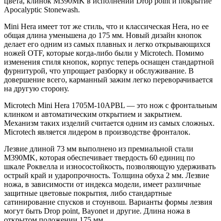
цвета, клинок M390MK в исполнении Drop point и покрытие
Apocalyptic Stonewash.
Mini Hera имеет тот же стиль, что и классическая Hera, но ее
общая длина уменьшена до 175 мм. Новый дизайн кнопок
делает его одним из самых плавных и легко открывающихся
ножей OTF, которые когда-либо были у Microtech. Помимо
изменения стиля кнопок, корпус теперь оснащен стандартной
фурнитурой, что упрощает разборку и обслуживание. В
довершение всего, карманный зажим легко переворачивается
на другую сторону.
Microtech Mini Hera 1705M-10APBL — это нож с фронтальным
клинком и автоматическим открытием и закрытием.
Механизм таких изделий считается одним из самых сложных.
Microtech является лидером в производстве фронталок.
Лезвие длиной 73 мм выполнено из премиальной стали
M390MK, которая обеспечивает твердость 60 единиц по
шкале Роквелла и износостойкость, позволяющую удерживать
острый край и ударопрочность. Толщина обуха 2 мм. Лезвие
ножа, в зависимости от индекса модели, имеет различные
защитные цветовые покрытия, либо стандартные
сатинирование спусков и стоунвош. Варианты формы лезвия
могут быть Drop point, Bayonet и другие. Длина ножа в
открытом положении 175 мм.