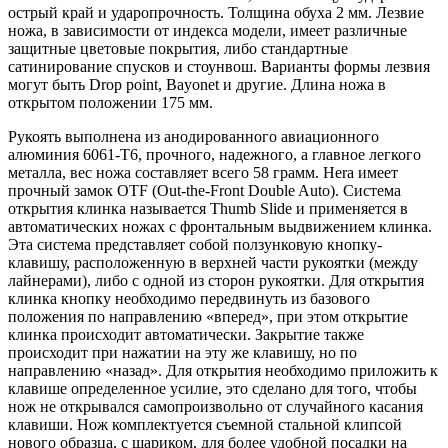
острый край и ударопрочность. Толщина обуха 2 мм. Лезвие
ножа, в зависимости от индекса модели, имеет различные
защитные цветовые покрытия, либо стандартные
сатинирование спусков и стоунвош. Варианты формы лезвия
могут быть Drop point, Bayonet и другие. Длина ножа в
открытом положении 175 мм.
Рукоять выполнена из анодированного авиационного
алюминия 6061-T6, прочного, надежного, а главное легкого
металла, вес ножа составляет всего 58 грамм. Hera имеет
прочный замок OTF (Out-the-Front Double Auto). Система
открытия клинка называется Thumb Slide и применяется в
автоматических ножах с фронтальным выдвижением клинка.
Эта система представляет собой ползунковую кнопку-
клавишу, расположенную в верхней части рукоятки (между
лайнерами), либо с одной из сторон рукоятки. Для открытия
клинка кнопку необходимо передвинуть из базового
положения по направлению «вперед», при этом открытие
клинка происходит автоматически. Закрытие также
происходит при нажатии на эту же клавишу, но по
направлению «назад». Для открытия необходимо приложить к
клавише определенное усилие, это сделано для того, чтобы
нож не открывался самопроизвольно от случайного касания
клавиши. Нож комплектуется съемной стальной клипсой
нового образца, с шариком, для более удобной посадки на