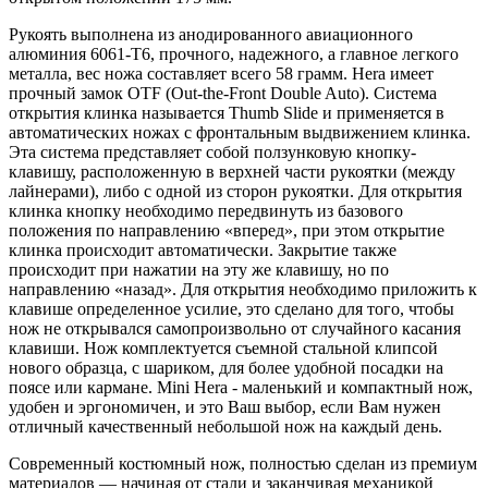
Рукоять выполнена из анодированного авиационного
алюминия 6061-T6, прочного, надежного, а главное легкого
металла, вес ножа составляет всего 58 грамм. Hera имеет
прочный замок OTF (Out-the-Front Double Auto). Система
открытия клинка называется Thumb Slide и применяется в
автоматических ножах с фронтальным выдвижением клинка.
Эта система представляет собой ползунковую кнопку-
клавишу, расположенную в верхней части рукоятки (между
лайнерами), либо с одной из сторон рукоятки. Для открытия
клинка кнопку необходимо передвинуть из базового
положения по направлению «вперед», при этом открытие
клинка происходит автоматически. Закрытие также
происходит при нажатии на эту же клавишу, но по
направлению «назад». Для открытия необходимо приложить к
клавише определенное усилие, это сделано для того, чтобы
нож не открывался самопроизвольно от случайного касания
клавиши. Нож комплектуется съемной стальной клипсой
нового образца, с шариком, для более удобной посадки на
поясе или кармане. Mini Hera - маленький и компактный нож,
удобен и эргономичен, и это Ваш выбор, если Вам нужен
отличный качественный небольшой нож на каждый день.
Современный костюмный нож, полностью сделан из премиум
материалов — начиная от стали и заканчивая механикой