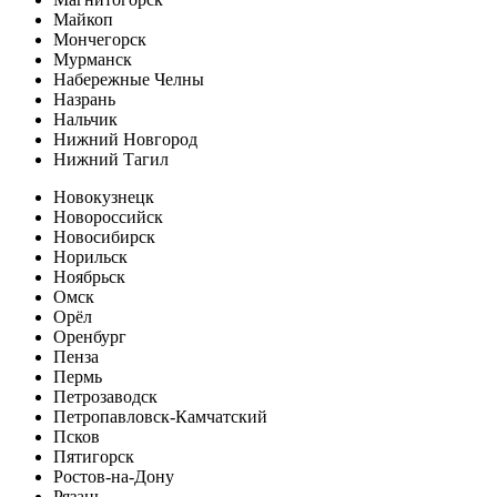
Майкоп
Мончегорск
Мурманск
Набережные Челны
Назрань
Нальчик
Нижний Новгород
Нижний Тагил
Новокузнецк
Новороссийск
Новосибирск
Норильск
Ноябрьск
Омск
Орёл
Оренбург
Пенза
Пермь
Петрозаводск
Петропавловск-Камчатский
Псков
Пятигорск
Ростов-на-Дону
Рязань