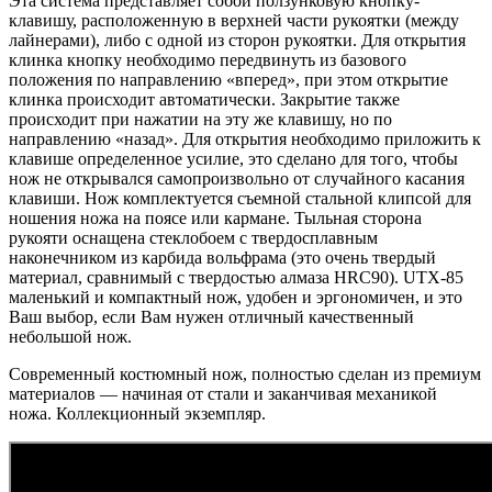
Эта система представляет собой ползунковую кнопку-
клавишу, расположенную в верхней части рукоятки (между
лайнерами), либо с одной из сторон рукоятки. Для открытия
клинка кнопку необходимо передвинуть из базового
положения по направлению «вперед», при этом открытие
клинка происходит автоматически. Закрытие также
происходит при нажатии на эту же клавишу, но по
направлению «назад». Для открытия необходимо приложить к
клавише определенное усилие, это сделано для того, чтобы
нож не открывался самопроизвольно от случайного касания
клавиши. Нож комплектуется съемной стальной клипсой для
ношения ножа на поясе или кармане. Тыльная сторона
рукояти оснащена стеклобоем с твердосплавным
наконечником из карбида вольфрама (это очень твердый
материал, сравнимый с твердостью алмаза HRC90). UTX-85
маленький и компактный нож, удобен и эргономичен, и это
Ваш выбор, если Вам нужен отличный качественный
небольшой нож.
Современный костюмный нож, полностью сделан из премиум
материалов — начиная от стали и заканчивая механикой
ножа. Коллекционный экземпляр.