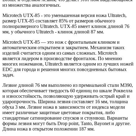
из множества аналогичных.
Microtech UTX-85 - это уменьшенная версия ножа Ultratech,
размер UTX-85 составляет 85% от размеров обычного
полноразмерного Ultratech. UTX-85 имеет клинок длиной 76
мм, у обычного Ultratech - клинок длиной 87 мм.
Microtech UTX-85 — это нож с фронтальным клинком и
автоматическим открытием и закрытием. Механизм таких
изделий считается одним из самых сложных. Microtech
является лидером в производстве фронталок. По мнению
многих ножеманов, Ultratech является одним из лучших ножей
EDC для города и решения многих повседневных бытовых
задач.
Лезвие длиной 76 мм выполнено из премиальной стали M390,
которая обеспечивает твердость 60 единиц по шкале Роквелла
и износостойкость, позволяющую удерживать острый край и
ударопрочность. Ширина лезвия составляет 16 мм, толщина
обуха 3 мм. Лезвие ножа в зависимости от индекса модели
имеет различные защитные цветовые покрытия, либо
стандартные сатинирование спусков и стоунвош. Варианты
формы лезвия могут быть Drop point, Tanto, Bayonet и другие.
Длина ножа в открытом положении 187 мм.