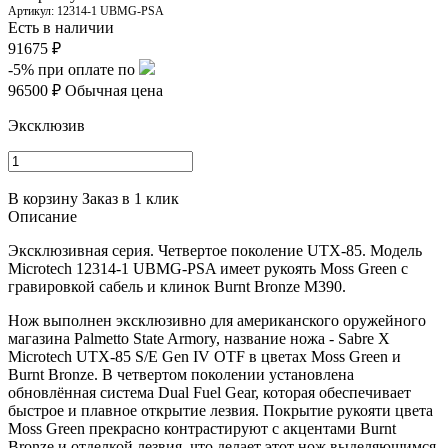
Артикул:
12314-1 UBMG-PSA
Есть в наличии
91675 ₽
-5%
при оплате по
96500 ₽
Обычная цена
Эксклюзив
В корзину
Заказ в 1 клик
Описание
Эксклюзивная серия. Четвертое поколение UTX-85. Модель
Microtech 12314-1 UBMG-PSA имеет рукоять
Moss Green с
гравировкой сабель и клинок Burnt Bronze
M390.
Нож выполнен эксклюзивно для американского оружейного
магазина Palmetto State Armory, название ножа - Sabre X
Microtech UTX-85 S/E Gen IV OTF в цветах Moss Green и
Burnt Bronze. В четвертом поколении установлена
обновлённая система Dual Fuel Gear, которая обеспечивает
быстрое и плавное открытие лезвия. Покрытие рукояти цвета
Moss Green прекрасно контрастируют с акцентами Burnt
Bronze и отделкой лезвия, что делает этот нож выделяющимся