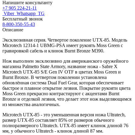
Напишите консультанту
+7 905 224-21-11
Viber
Whatsapp
TG
Бесплатный звонок
8-800-350-55-43
Описание
Эксклюзивная серия. Четвертое поколение UTX-85. Модель
Microtech 12314-1 UBMG-PSA имеет рукоять
Moss Green с
гравировкой сабель и клинок Burnt Bronze
M390.
Нож выполнен эксклюзивно для американского оружейного
магазина Palmetto State Armory, название ножа - Sabre X
Microtech UTX-85 S/E Gen IV OTF в цветах Moss Green и
Burnt Bronze. В четвертом поколении установлена
обновлённая система Dual Fuel Gear, которая обеспечивает
быстрое и плавное открытие лезвия. Покрытие рукояти цвета
Moss Green прекрасно контрастируют с акцентами Burnt
Bronze и отделкой лезвия, что делает этот нож выделяющимся
из множества аналогичных.
Microtech UTX-85 - это уменьшенная версия ножа Ultratech,
размер UTX-85 составляет 85% от размеров обычного
полноразмерного Ultratech. UTX-85 имеет клинок длиной 76
мм, у обычного Ultratech - клинок длиной 87 мм.