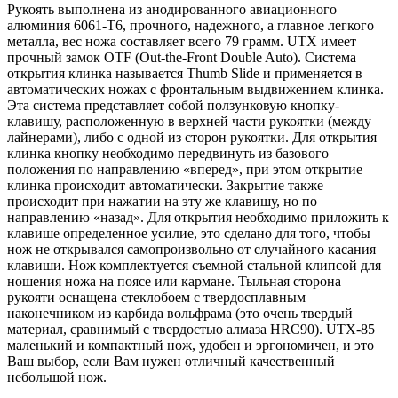
Рукоять выполнена из анодированного авиационного
алюминия 6061-T6, прочного, надежного, а главное легкого
металла, вес ножа составляет всего 79 грамм. UTX имеет
прочный замок OTF (Out-the-Front Double Auto). Система
открытия клинка называется Thumb Slide и применяется в
автоматических ножах с фронтальным выдвижением клинка.
Эта система представляет собой ползунковую кнопку-
клавишу, расположенную в верхней части рукоятки (между
лайнерами), либо с одной из сторон рукоятки. Для открытия
клинка кнопку необходимо передвинуть из базового
положения по направлению «вперед», при этом открытие
клинка происходит автоматически. Закрытие также
происходит при нажатии на эту же клавишу, но по
направлению «назад». Для открытия необходимо приложить к
клавише определенное усилие, это сделано для того, чтобы
нож не открывался самопроизвольно от случайного касания
клавиши. Нож комплектуется съемной стальной клипсой для
ношения ножа на поясе или кармане. Тыльная сторона
рукояти оснащена стеклобоем с твердосплавным
наконечником из карбида вольфрама (это очень твердый
материал, сравнимый с твердостью алмаза HRC90). UTX-85
маленький и компактный нож, удобен и эргономичен, и это
Ваш выбор, если Вам нужен отличный качественный
небольшой нож.