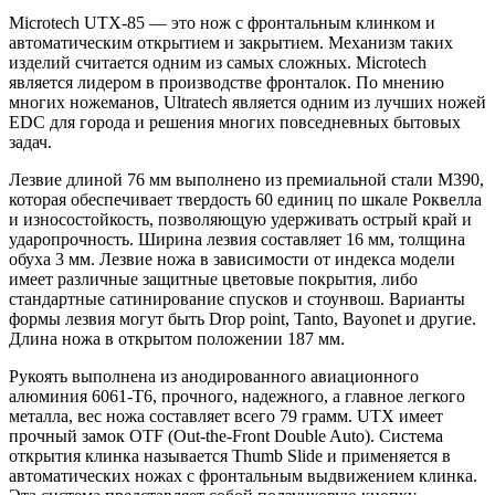
Microtech UTX-85 — это нож с фронтальным клинком и
автоматическим открытием и закрытием. Механизм таких
изделий считается одним из самых сложных. Microtech
является лидером в производстве фронталок. По мнению
многих ножеманов, Ultratech является одним из лучших ножей
EDC для города и решения многих повседневных бытовых
задач.
Лезвие длиной 76 мм выполнено из премиальной стали M390,
которая обеспечивает твердость 60 единиц по шкале Роквелла
и износостойкость, позволяющую удерживать острый край и
ударопрочность. Ширина лезвия составляет 16 мм, толщина
обуха 3 мм. Лезвие ножа в зависимости от индекса модели
имеет различные защитные цветовые покрытия, либо
стандартные сатинирование спусков и стоунвош. Варианты
формы лезвия могут быть Drop point, Tanto, Bayonet и другие.
Длина ножа в открытом положении 187 мм.
Рукоять выполнена из анодированного авиационного
алюминия 6061-T6, прочного, надежного, а главное легкого
металла, вес ножа составляет всего 79 грамм. UTX имеет
прочный замок OTF (Out-the-Front Double Auto). Система
открытия клинка называется Thumb Slide и применяется в
автоматических ножах с фронтальным выдвижением клинка.