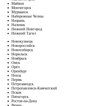
Майкоп
Мончегорск
Мурманск
Набережные Челны
Назрань
Нальчик
Нижний Новгород
Нижний Тагил
Новокузнецк
Новороссийск
Новосибирск
Норильск
Ноябрьск
Омск
Орёл
Оренбург
Пенза
Пермь
Петрозаводск
Петропавловск-Камчатский
Псков
Пятигорск
Ростов-на-Дону
Рязань