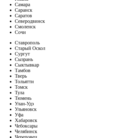
Самара
Саранск
Саратов
Северодвинск
Смоленск
Сочи
Ставрополь
Старый Оскол
Сургут
Сызрань
Сыктывкар
Тамбов
Тверь
Тольятти
Томск
Тула
Тюмень
Улан-Удэ
Ульяновск
Уфа
Хабаровск
Чебоксары
Челябинск
Череповец