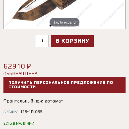
Tap to expand
Tap to expand
Tap to expand
Tap to expand
Tap to expand
Tap to expand
Tap to expand
Tap to expand
В КОРЗИНУ
62910 ₽
ОБЫЧНАЯ ЦЕНА
ПОЛУЧИТЬ ПЕРСОНАЛЬНОЕ ПРЕДЛОЖЕНИЕ ПО
СТОИМОСТИ
Фронтальный нож-автомат
158-1PLOBS
АРТИКУЛ:
ЕСТЬ В НАЛИЧИИ