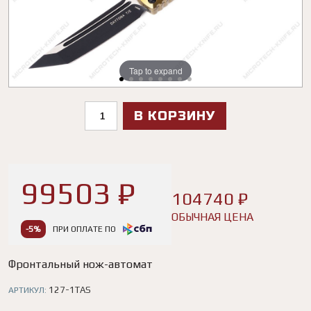
Tap to expand
Tap to expand
Tap to expand
Tap to expand
Tap to expand
Tap to expand
Tap to expand
Tap to expand
В КОРЗИНУ
99503 ₽
104740 ₽
ОБЫЧНАЯ ЦЕНА
-5%
ПРИ ОПЛАТЕ ПО
Фронтальный нож-автомат
127-1TAS
АРТИКУЛ: