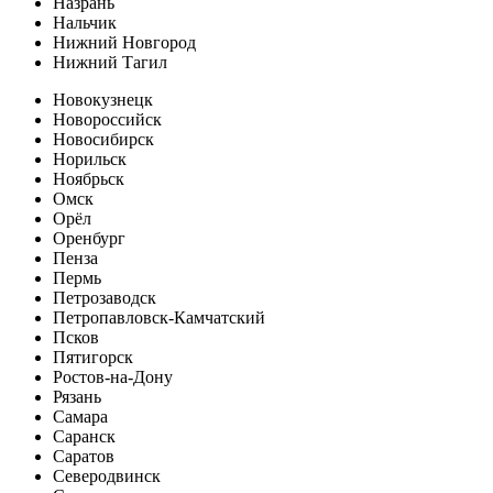
Назрань
Нальчик
Нижний Новгород
Нижний Тагил
Новокузнецк
Новороссийск
Новосибирск
Норильск
Ноябрьск
Омск
Орёл
Оренбург
Пенза
Пермь
Петрозаводск
Петропавловск-Камчатский
Псков
Пятигорск
Ростов-на-Дону
Рязань
Самара
Саранск
Саратов
Северодвинск