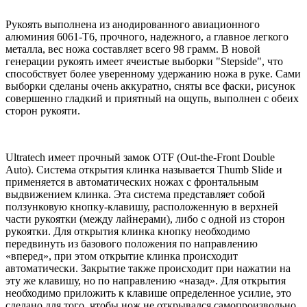
Рукоять выполнена из анодированного авиационного
алюминия 6061-T6, прочного, надежного, а главное легкого
металла, вес ножа составляет всего 98 грамм. В новой
генерации рукоять имеет ячеистые выборки "Stepside", что
способствует более уверенному удержанию ножа в руке. Сами
выборки сделаны очень аккуратно, сняты все фаски, рисунок
совершенно гладкий и приятный на ощупь, выполнен с обеих
сторон рукояти.
Ultratech имеет прочный замок OTF (Out-the-Front Double
Auto). Система открытия клинка называется Thumb Slide и
применяется в автоматических ножах с фронтальным
выдвижением клинка. Эта система представляет собой
ползунковую кнопку-клавишу, расположенную в верхней
части рукоятки (между лайнерами), либо с одной из сторон
рукоятки. Для открытия клинка кнопку необходимо
передвинуть из базового положения по направлению
«вперед», при этом открытие клинка происходит
автоматически. Закрытие также происходит при нажатии на
эту же клавишу, но по направлению «назад». Для открытия
необходимо приложить к клавише определенное усилие, это
сделано для того, чтобы нож не открывался самопроизвольно