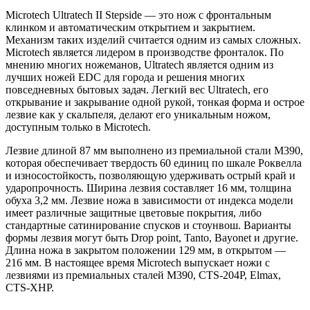
Microtech Ultratech II Stepside — это нож с фронтальным
клинком и автоматическим открытием и закрытием.
Механизм таких изделий считается одним из самых сложных.
Microtech является лидером в производстве фронталок. По
мнению многих ножеманов, Ultratech является одним из
лучших ножей EDC для города и решения многих
повседневных бытовых задач. Легкий вес Ultratech, его
открывание и закрывание одной рукой, тонкая форма и острое
лезвие как у скальпеля, делают его уникальным ножом,
доступным только в Microtech.
Лезвие длиной 87 мм выполнено из премиальной стали M390,
которая обеспечивает твердость 60 единиц по шкале Роквелла
и износостойкость, позволяющую удерживать острый край и
ударопрочность. Ширина лезвия составляет 16 мм, толщина
обуха 3,2 мм. Лезвие ножа в зависимости от индекса модели
имеет различные защитные цветовые покрытия, либо
стандартные сатинирование спусков и стоунвош. Варианты
формы лезвия могут быть Drop point, Tanto, Bayonet и другие.
Длина ножа в закрытом положении 129 мм, в открытом —
216 мм. В настоящее время Microtech выпускает ножи с
лезвиями из премиальных сталей M390, CTS-204P, Elmax,
CTS-XHP.