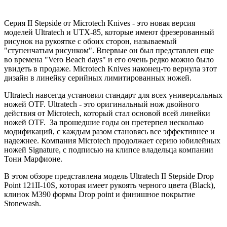
Серия II Stepside от Microtech Knives - это новая версия
моделей Ultratech и UTX-85, которые имеют фрезерованный
рисунок на рукоятке с обоих сторон, называемый
"ступенчатым рисунком". Впервые он был представлен еще
во времена "Vero Beach days" и его очень редко можно было
увидеть в продаже. Microtech Knives наконец-то вернула этот
дизайн в линейку серийных лимитированных ножей.
Ultratech навсегда установил стандарт для всех универсальных
ножей OTF. Ultratech - это оригинальный нож двойного
действия от Microtech, который стал основой всей линейки
ножей OTF. За прошедшие годы он претерпел несколько
модификаций, с каждым разом становясь все эффективнее и
надежнее. Компания Microtech продолжает серию юбилейных
ножей Signature, с подписью на клипсе владельца компании
Тони Марфионе.
В этом обзоре представлена модель Ultratech II Stepside Drop
Point 121II-10S, которая имеет рукоять черного цвета (Black
),
клинок M390 формы Drop point и финишное покрытие
Stonewash.