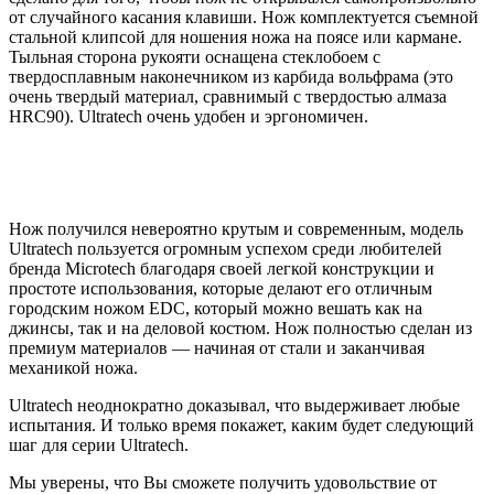
от случайного касания клавиши. Нож комплектуется съемной
стальной клипсой для ношения ножа на поясе или кармане.
Тыльная сторона рукояти оснащена стеклобоем с
твердосплавным наконечником из карбида вольфрама (это
очень твердый материал, сравнимый с твердостью алмаза
HRC90). Ultratech очень удобен и эргономичен.
Нож получился невероятно крутым и современным, модель
Ultratech пользуется огромным успехом среди любителей
бренда Microtech благодаря своей легкой конструкции и
простоте использования, которые делают его отличным
городским ножом EDC, который можно вешать как на
джинсы, так и на деловой костюм. Нож полностью сделан из
премиум материалов — начиная от стали и заканчивая
механикой ножа.
Ultratech неоднократно доказывал, что выдерживает любые
испытания. И только время покажет, каким будет следующий
шаг для серии Ultratech.
Мы уверены, что Вы сможете получить удовольствие от