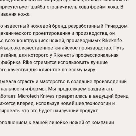
присутствует шайба-ограничитель хода фрейм-лока. В
живания ножа.
это известный ножевой бренд, разработанный Ричардом
еханического проектирования и производства, он
во всех конструкциях ножей, производимых Rikeknife.
й высококачественное китайское производство. Путь
изайне, для которого у Rike есть профессиональная
фабрика. Rike стремится использовать лучшие
го качества для клиентов по всему миру.
адывала страсть и мастерство в создание произведений
ональности и формы. Мы продолжаем раздвигать
аботает. Microtech Knives превратилась в ведущий бренд
ижется вперед, используя новейшие технологии и
ровать, что это будет наилучший продукт.
ополнением к вашей линейке ножей от компании