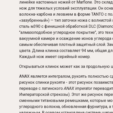
линейке кастомных ножей от Marfione. Это скла
нож для тяжелых условий эксплуатации. Он осна
волокна-карбона и лезвием в форме TANTO с полу
«зазубренный») — тип заточки ножа с волнисто
сталь м390 с финишной обработкой DLC (Diamond-l
"алмазоподобное углеродное покрытие", это тех
вакуумной камере и осаждение ионов углерода с
самым обеспечивая плотный защитный слой. Замо
цвета. Длина клинка составляет 94 мм, общая дл
Каждый нож имеет серийный номер.
Открываться клинок может как за продольную ш
ANAX является интегралом, рукоять полностью с
рисунок спинки рукояти - этот рисунок позаимс
переводе с латинского
ANAX imperator
переводит
Императорской стрекозы). Этот же рисунок пере
сменными титановыми ремешками, которые могут 
углеродного волокна, обновленная фурнитура, а 
надежным. В осевом установлена система шарик