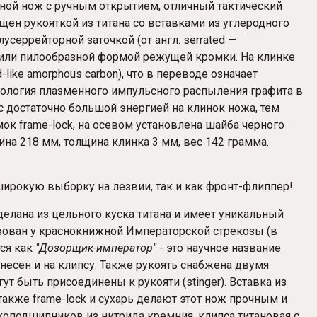
дной нож с ручным открытием, отличный тактический
щен рукояткой из титана со вставками из углеродного
серрейторной заточкой (от англ. serrated —
й или пилообразной формой режущей кромки. На клинке
ike amorphous carbon), что в переводе означает
нология плазменного импульсного распыления графита в
 достаточно большой энергией на клинок ножа, тем
к frame-lock, на осевом установлена шайба черного
ина 218 мм, толщина клинка 3 мм, вес 142 грамма.
ирокую выборку на лезвии, так и как фронт-флиппер!
делана из цельного куска титана и имеет уникальный
твован у краснокнижной Императорской стрекозы (в
ся как
"Дозорщик-император"
- это научное название
несен и на клипсу. Также рукоять снабжена двумя
быть присоединены к рукояти (stinger). Вставка из
также frame-lock и сухарь делают этот нож прочным и
оподшипников из нитрида кремния, клипса титановая с