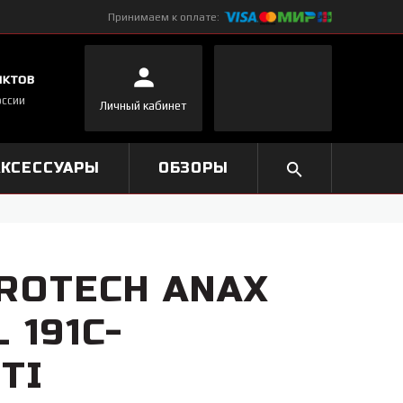
Принимаем к оплате:
нктов
оссии
Личный кабинет
АКСЕССУАРЫ
ОБЗОРЫ
ROTECH ANAX
 191C-
TI