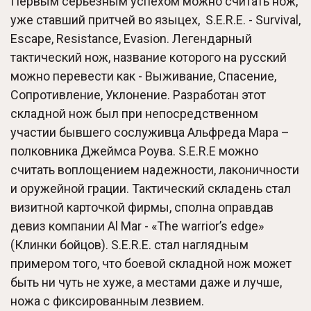
Первым серьезным успехом можно считать нож,
уже ставший притчей во языцех, S.E.R.E. - Survival,
Escape, Resistance, Evasion. Легендарный
тактический нож, название которого на русский
можно перевести как - Выживание, Спасение,
Сопротивление, Уклонение. Разработан этот
складной нож был при непосредственном
участии бывшего сослуживца Альфреда Мара –
полковника Джеймса Роува. S.E.R.E можно
считать воплощением надежности, лаконичности
и оружейной грации. Тактический складень стал
визитной карточкой фирмы, сполна оправдав
девиз компании Al Mar - «The warrior’s edge»
(Клинки бойцов). S.E.R.E. стал наглядным
примером того, что боевой складной нож может
быть ни чуть не хуже, а местами даже и лучше,
ножа с фиксированным лезвием.