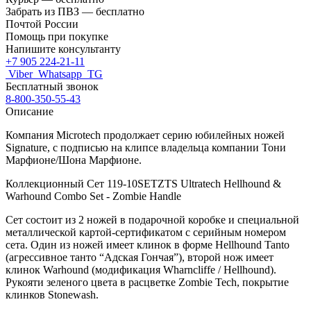
Забрать из ПВЗ —
бесплатно
Почтой России
Помощь при покупке
Напишите консультанту
+7 905 224-21-11
Viber
Whatsapp
TG
Бесплатный звонок
8-800-350-55-43
Описание
Компания Microtech продолжает серию юбилейных ножей
Signature, с подписью на клипсе владельца компании Тони
Марфионе/Шона Марфионе.
Коллекционный Сет 119-10SETZTS Ultratech Hellhound &
Warhound Combo Set - Zombie Handle
Сет состоит из 2 ножей в подарочной коробке и специальной
металлической картой-сертификатом с серийным номером
сета. Один из ножей имеет клинок в форме
Hellhound
Tanto
(агрессивное танто “Адская Гончая”), второй нож имеет
клинок Warhound (модификация
Wharncliffe
/
Hellhound).
Рукояти зеленого цвета в расцветке Zombie Tech,
покрытие
клинков Stonewash.