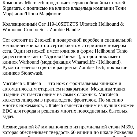
Компания Microtech продолжает серию юбилейных ножей
Signature, с подписью на клипсе владельца компании Тони
Марфионе/Шона Марфионе.
Коллекционный Сет 119-10SETZTS Ultratech Hellhound &
Warhound Combo Set - Zombie Handle
Сет состоит из 2 ножей в подарочной коробке и специальной
металлической картой-сертификатом с серийным номером
сета. Один из ножей имеет клинок в форме
Hellhound
Tanto
(агрессивное танто “Адская Гончая”), второй нож имеет
клинок Warhound (модификация
Wharncliffe
/
Hellhound).
Рукояти зеленого цвета в расцветке Zombie Tech,
покрытие
клинков Stonewash.
Microtech Ultratech — это нож с фронтальным клинком и
автоматическим открытием и закрытием. Механизм таких
изделий считается одним из самых сложных. Microtech
является лидером в производстве фронталок. По мнению
многих ножеманов, Ultratech является одним из лучших ножей
EDC для города и решения многих повседневных бытовых
задач.
Лезвие длиной 87 мм выполнено из премиальной стали M390,
которая обеспечивает твердость 60 единиц по шкале Роквелла