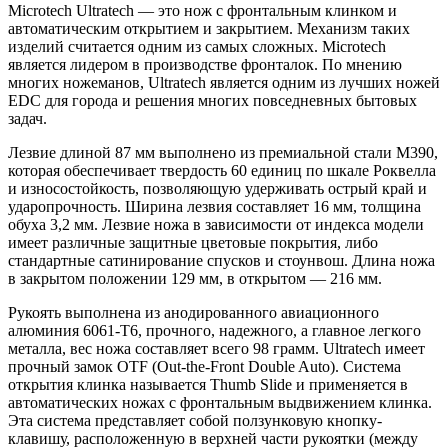
Microtech Ultratech — это нож с фронтальным клинком и
автоматическим открытием и закрытием. Механизм таких
изделий считается одним из самых сложных. Microtech
является лидером в производстве фронталок. По мнению
многих ножеманов, Ultratech является одним из лучших ножей
EDC для города и решения многих повседневных бытовых
задач.
Лезвие длиной 87 мм выполнено из премиальной стали M390,
которая обеспечивает твердость 60 единиц по шкале Роквелла
и износостойкость, позволяющую удерживать острый край и
ударопрочность. Ширина лезвия составляет 16 мм, толщина
обуха 3,2 мм. Лезвие ножа в зависимости от индекса модели
имеет различные защитные цветовые покрытия, либо
стандартные сатинирование спусков и стоунвош. Длина ножа
в закрытом положении 129 мм, в открытом — 216 мм.
Рукоять выполнена из анодированного авиационного
алюминия 6061-T6, прочного, надежного, а главное легкого
металла, вес ножа составляет всего 98 грамм. Ultratech имеет
прочный замок OTF (Out-the-Front Double Auto). Система
открытия клинка называется Thumb Slide и применяется в
автоматических ножах с фронтальным выдвижением клинка.
Эта система представляет собой ползунковую кнопку-
клавишу, расположенную в верхней части рукоятки (между