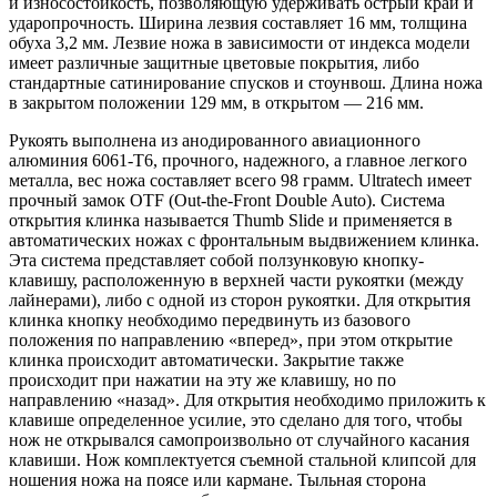
и износостойкость, позволяющую удерживать острый край и
ударопрочность. Ширина лезвия составляет 16 мм, толщина
обуха 3,2 мм. Лезвие ножа в зависимости от индекса модели
имеет различные защитные цветовые покрытия, либо
стандартные сатинирование спусков и стоунвош. Длина ножа
в закрытом положении 129 мм, в открытом — 216 мм.
Рукоять выполнена из анодированного авиационного
алюминия 6061-T6, прочного, надежного, а главное легкого
металла, вес ножа составляет всего 98 грамм. Ultratech имеет
прочный замок OTF (Out-the-Front Double Auto). Система
открытия клинка называется Thumb Slide и применяется в
автоматических ножах с фронтальным выдвижением клинка.
Эта система представляет собой ползунковую кнопку-
клавишу, расположенную в верхней части рукоятки (между
лайнерами), либо с одной из сторон рукоятки. Для открытия
клинка кнопку необходимо передвинуть из базового
положения по направлению «вперед», при этом открытие
клинка происходит автоматически. Закрытие также
происходит при нажатии на эту же клавишу, но по
направлению «назад». Для открытия необходимо приложить к
клавише определенное усилие, это сделано для того, чтобы
нож не открывался самопроизвольно от случайного касания
клавиши. Нож комплектуется съемной стальной клипсой для
ношения ножа на поясе или кармане. Тыльная сторона