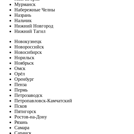
Мурманск
Набережные Челны
Назрань
Нальчик
Нижний Новгород
Нижний Тагил
Новокузнецк
Новороссийск
Новосибирск
Норильск
Ноябрьск
Омск
Орёл
Оренбург
Пенза
Пермь
Петрозаводск
Петропавловск-Камчатский
Псков
Пятигорск
Ростов-на-Дону
Рязань
Самара
Саранск