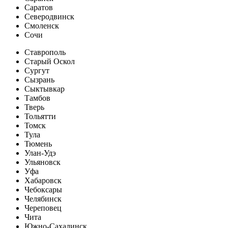
Саратов
Северодвинск
Смоленск
Сочи
Ставрополь
Старый Оскол
Сургут
Сызрань
Сыктывкар
Тамбов
Тверь
Тольятти
Томск
Тула
Тюмень
Улан-Удэ
Ульяновск
Уфа
Хабаровск
Чебоксары
Челябинск
Череповец
Чита
Южно-Сахалинск