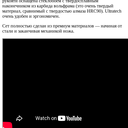
рукояти оснащена стеклобоем с твердосплавным
наконечником из карбида вольфрама (это очень твердый
материал, сравнимый с твердостью алмаза HRC90). Ultratech
очень удобен и эргономичен.
Сет полностью сделан из премиум материалов — начиная от
стали и заканчивая механикой ножа.