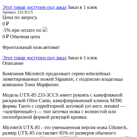
Этот товар доступен под заказ
Заказ в 1 клик
Артикул:
233-3CCS
Цена по запросу.
0 ₽
-5%
при оплате по
0 ₽
Обычная цена
Фронтальный нож-автомат
Этот товар доступен под заказ
Заказ в 1 клик
Описание
Компания Microtech продолжает серию юбилейных
лимитированных ножей Signature, с подписью владельца
компании Тони Марфионе.
Модель UTX-85 233-3CCS имеет рукоять с камуфляжной
раскраской Olive Camo, камуфлированный клинок M390
формы Танто с серрейторной заточкой (от англ. serrated —
«зазубренный») — тип заточки ножа с волнистой или
пилообразной формой режущей кромки.
Microtech UTX-85 - это уменьшенная версия ножа Ultratech,
размер UTX-85 составляет 85% от размеров обычного