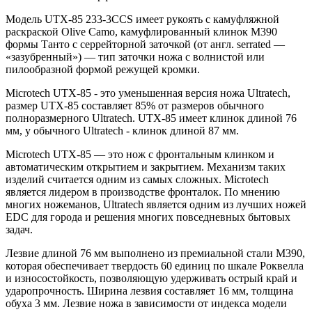
Модель UTX-85 233-3CCS имеет рукоять с камуфляжной
раскраской Olive Camo, камуфлированный клинок M390
формы Танто с серрейторной заточкой (от англ. serrated —
«зазубренный») — тип заточки ножа с волнистой или
пилообразной формой режущей кромки.
Microtech UTX-85 - это уменьшенная версия ножа Ultratech,
размер UTX-85 составляет 85% от размеров обычного
полноразмерного Ultratech. UTX-85 имеет клинок длиной 76
мм, у обычного Ultratech - клинок длиной 87 мм.
Microtech UTX-85 — это нож с фронтальным клинком и
автоматическим открытием и закрытием. Механизм таких
изделий считается одним из самых сложных. Microtech
является лидером в производстве фронталок. По мнению
многих ножеманов, Ultratech является одним из лучших ножей
EDC для города и решения многих повседневных бытовых
задач.
Лезвие длиной 76 мм выполнено из премиальной стали M390,
которая обеспечивает твердость 60 единиц по шкале Роквелла
и износостойкость, позволяющую удерживать острый край и
ударопрочность. Ширина лезвия составляет 16 мм, толщина
обуха 3 мм. Лезвие ножа в зависимости от индекса модели