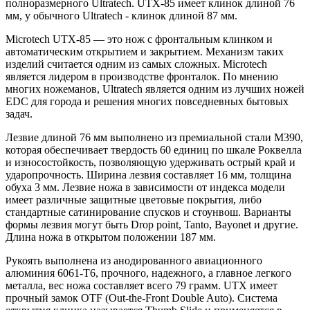
полноразмерного Ultratech. UTX-85 имеет клинок длиной 76
мм, у обычного Ultratech - клинок длиной 87 мм.
Microtech UTX-85 — это нож с фронтальным клинком и
автоматическим открытием и закрытием. Механизм таких
изделий считается одним из самых сложных. Microtech
является лидером в производстве фронталок. По мнению
многих ножеманов, Ultratech является одним из лучших ножей
EDC для города и решения многих повседневных бытовых
задач.
Лезвие длиной 76 мм выполнено из премиальной стали M390,
которая обеспечивает твердость 60 единиц по шкале Роквелла
и износостойкость, позволяющую удерживать острый край и
ударопрочность. Ширина лезвия составляет 16 мм, толщина
обуха 3 мм. Лезвие ножа в зависимости от индекса модели
имеет различные защитные цветовые покрытия, либо
стандартные сатинирование спусков и стоунвош. Варианты
формы лезвия могут быть Drop point, Tanto, Bayonet и другие.
Длина ножа в открытом положении 187 мм.
Рукоять выполнена из анодированного авиационного
алюминия 6061-T6, прочного, надежного, а главное легкого
металла, вес ножа составляет всего 79 грамм. UTX имеет
прочный замок OTF (Out-the-Front Double Auto). Система