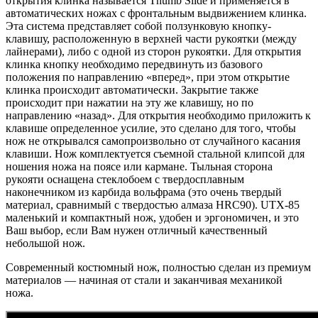
открытия клинка называется Thumb Slide и применяется в
автоматических ножах с фронтальным выдвижением клинка.
Эта система представляет собой ползунковую кнопку-
клавишу, расположенную в верхней части рукоятки (между
лайнерами), либо с одной из сторон рукоятки. Для открытия
клинка кнопку необходимо передвинуть из базового
положения по направлению «вперед», при этом открытие
клинка происходит автоматически. Закрытие также
происходит при нажатии на эту же клавишу, но по
направлению «назад». Для открытия необходимо приложить к
клавише определенное усилие, это сделано для того, чтобы
нож не открывался самопроизвольно от случайного касания
клавиши. Нож комплектуется съемной стальной клипсой для
ношения ножа на поясе или кармане. Тыльная сторона
рукояти оснащена стеклобоем с твердосплавным
наконечником из карбида вольфрама (это очень твердый
материал, сравнимый с твердостью алмаза HRC90). UTX-85
маленький и компактный нож, удобен и эргономичен, и это
Ваш выбор, если Вам нужен отличный качественный
небольшой нож.
Современный костюмный нож, полностью сделан из премиум
материалов — начиная от стали и заканчивая механикой
ножа.