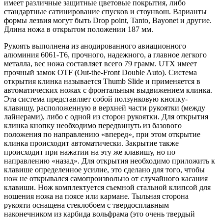
имеет различные защитные цветовые покрытия, либо
стандартные сатинирование спусков и стоунвош. Варианты
формы лезвия могут быть Drop point, Tanto, Bayonet и другие.
Длина ножа в открытом положении 187 мм.
Рукоять выполнена из анодированного авиационного
алюминия 6061-T6, прочного, надежного, а главное легкого
металла, вес ножа составляет всего 79 грамм. UTX имеет
прочный замок OTF (Out-the-Front Double Auto). Система
открытия клинка называется Thumb Slide и применяется в
автоматических ножах с фронтальным выдвижением клинка.
Эта система представляет собой ползунковую кнопку-
клавишу, расположенную в верхней части рукоятки (между
лайнерами), либо с одной из сторон рукоятки. Для открытия
клинка кнопку необходимо передвинуть из базового
положения по направлению «вперед», при этом открытие
клинка происходит автоматически. Закрытие также
происходит при нажатии на эту же клавишу, но по
направлению «назад». Для открытия необходимо приложить к
клавише определенное усилие, это сделано для того, чтобы
нож не открывался самопроизвольно от случайного касания
клавиши. Нож комплектуется съемной стальной клипсой для
ношения ножа на поясе или кармане. Тыльная сторона
рукояти оснащена стеклобоем с твердосплавным
наконечником из карбида вольфрама (это очень твердый