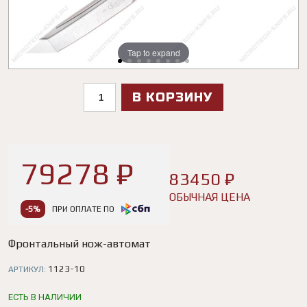
Tap to expand
Tap to expand
Tap to expand
Tap to expand
Tap to expand
Tap to expand
Tap to expand
Tap to expand
В КОРЗИНУ
79278 ₽
83450 ₽
ОБЫЧНАЯ ЦЕНА
-5%
ПРИ ОПЛАТЕ ПО
Фронтальный нож-автомат
1123-10
АРТИКУЛ:
ЕСТЬ В НАЛИЧИИ