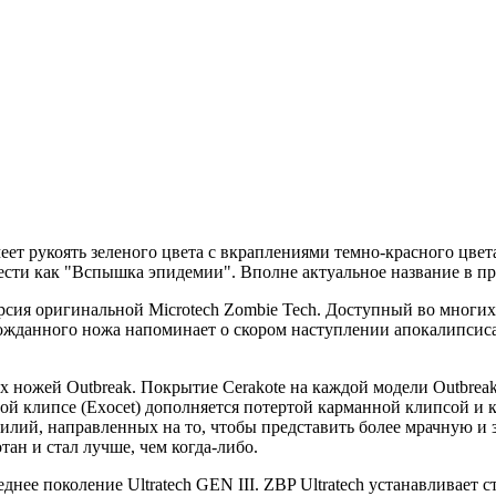
еет рукоять зеленого цвета с вкраплениями темно-красного цв
вести как "Вспышка эпидемии". Вполне актуальное название в 
сия оригинальной Microtech Zombie Tech. Доступный во многих 
жданного ножа напоминает о скором наступлении апокалипсиса.
ых ножей Outbreak. Покрытие Cerakote на каждой модели Outbr
нной клипсе (Exocet) дополняется потертой карманной клипсой и
силий, направленных на то, чтобы представить более мрачную и
ан и стал лучше, чем когда-либо.
ее поколение Ultratech GEN III. ZBP Ultratech устанавливает ст