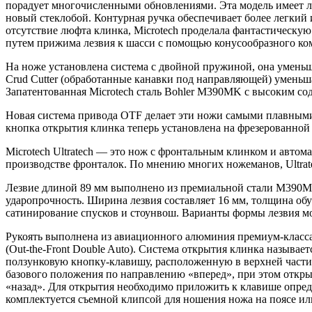
порадует многочисленными обновлениями. Эта модель имеет л
новый стеклобой. Контурная ручка обеспечивает более легкий 
отсутствие люфта клинка, Microtech проделала фантастическую
путем прижима лезвия к шасси с помощью конусообразного ко
На ноже установлена система с двойной пружиной, она уменьша
Crud Cutter (обработанные канавки под направляющей) уменьша
Запатентованная Microtech сталь Bohler M390MK с высоким со
Новая система привода OTF делает эти ножи самыми плавными и
кнопка открытия клинка теперь установлена на фрезерованной 
Microtech Ultratech — это нож с фронтальным клинком и автом
производстве фронталок. По мнению многих ножеманов, Ultrat
Лезвие длиной 89 мм выполнено из премиальной стали M390MK,
ударопрочность. Ширина лезвия составляет 16 мм, толщина об
сатинирование спусков и стоунвош. Варианты формы лезвия мог
Рукоять выполнена из авиационного алюминия премиум-класса, 
(Out-the-Front Double Auto). Система открытия клинка называ
ползунковую кнопку-клавишу, расположенную в верхней части 
базового положения по направлению «вперед», при этом откры
«назад». Для открытия необходимо приложить к клавише опред
комплектуется съемной клипсой для ношения ножа на поясе или