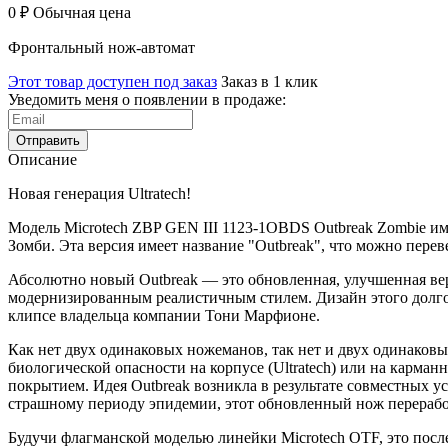
0 ₽
Обычная цена
Фронтальный нож-автомат
Этот товар доступен под заказ
Заказ в 1 клик
Уведомить меня о появлении в продаже:
Отправить
Описание
Новая генерация Ultratech!
Модель Microtech ZBP GEN III 1123-1OBDS Outbreak Zombie им
Зомби. Эта версия имеет название "
Outbreak", что можно пере
Абсолютно новый Outbreak — это обновленная, улучшенная вер
модернизированным реалистичным стилем. Дизайн этого долго
клипсе владельца компании Тони Марфионе.
Как нет двух одинаковых ножеманов, так нет и двух одинаков
биологической опасности на корпусе (Ultratech) или на карма
покрытием.
Идея Outbreak возникла в результате совместных у
страшному периоду эпидемии, этот обновленный нож переработ
Будучи флагманской моделью линейки Microtech OTF, это последн