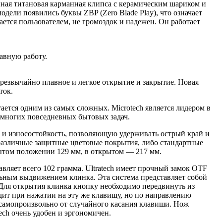
ная титановая карманная клипса с керамическим шариком и
дели появились буквы ZBP (Zero Blade Play), что означает
ается пользователем, не громоздок и надежен. Он работает
авную работу.
резвычайно плавное и легкое открытие и закрытие. Новая
ток.
ается одним из самых сложных. Microtech является лидером в
 многих повседневных бытовых задач.
 и износостойкость, позволяющую удерживать острый край и
 различные защитные цветовые покрытия, либо стандартные
крытом положении 129 мм, в открытом — 217 мм.
вляет всего 102 грамма. Ultratech имеет прочный замок OTF
альным выдвижением клинка. Эта система представляет собой
 Для открытия клинка кнопку необходимо передвинуть из
дит при нажатии на эту же клавишу, но по направлению
я самопроизвольно от случайного касания клавиши. Нож
ech очень удобен и эргономичен.