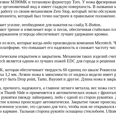
езвие M390MK и титановую фурнитуру Torx. У ножа фрезерован
и эргономичный вид и имеет гладкую поверхность. В названии мо
 работу со своим механизмом Zero Stop, который легко обслужив
мпонента, который был точно настроен в правильное положение.
ет усилие, необходимое для нажатия на слайд X-Button.
ют трение и измельчает ворс и песок, обеспечивая стабильно пл
держанием углерода обеспечивает лучшее удержание кромки.
з всех, которые когда-либо производила компания Microtech. Ч
платформе, что повышает его надежность и снижает частоту чис
атическим открытием и закрытием. Механизм таких изделий счит
ech является одним из лучших ножей EDC для города и решения
 которая обеспечивает твердость 60 единиц по шкале Роквелла
уха 3,2 мм. Лезвие ножа в зависимости от индекса модели имеет
ут быть Drop point, Tanto, Bayonet и другие. Длина ножа в за
прочного, надежного, а главное легкого металла, вес ножа соста
ется Thumb Slide и применяется в автоматических ножах с фронт
рукоятки (между лайнерами), либо с одной из сторон рукоятки.
тие клинка происходит автоматически. Закрытие также происхо
еленное усилие, это сделано для того, чтобы нож не открывалс
 кармане. Тыльная сторона рукояти оснащена стеклобоем. Ultrat