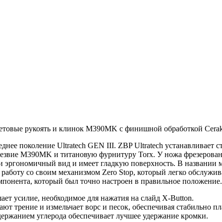
летовые рукоять и клинок M390MK с финишной обработкой Cerak
ее поколение Ultratech GEN III. ZBP Ultratech устанавливает ст
езвие M390MK и титановую фурнитуру Torx. У ножа фрезерован
и эргономичный вид и имеет гладкую поверхность. В названии мо
 работу со своим механизмом Zero Stop, который легко обслужив
мпонента, который был точно настроен в правильное положение.
ет усилие, необходимое для нажатия на слайд X-Button.
ют трение и измельчает ворс и песок, обеспечивая стабильно пл
держанием углерода обеспечивает лучшее удержание кромки.