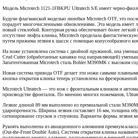
Модель Microtech 1121-1FBKPU Ultratech S/E имеет черно-фио
Будучи флагманской моделью линейки Microtech OTF, это последн
порадует многочисленными обновлениями. Эта модель имеет л
новый стеклобой. Контурная ручка обеспечивает более легкий 
отсутствие люфта клинка, Microtech проделала фантастическую
путем прижима лезвия к шасси с помощью конусообразного ко
На ноже установлена система с двойной пружиной, она уменьша
Crud Cutter (обработанные канавки под направляющей) уменьша
Запатентованная Microtech сталь Bohler M390MK с высоким со
Новая система привода OTF делает эти ножи самыми плавными и
кнопка открытия клинка теперь установлена на фрезерованной 
Microtech Ultratech — это нож с фронтальным клинком и автом
производстве фронталок. По мнению многих ножеманов, Ultrat
Лезвие длиной 89 мм выполнено из премиальной стали M390MK,
ударопрочность. Ширина лезвия составляет 16 мм, толщина об
сатинирование спусков и стоунвош. Варианты формы лезвия мог
Рукоять выполнена из авиационного алюминия премиум-класса, 
(Out-the-Front Double Auto). Система открытия клинка называ
ползунковую кнопку-клавишу, расположенную в верхней части 