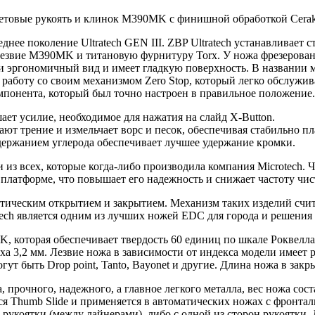
летовые рукоять и клинок M390MK с финишной обработкой Cerak
ее поколение Ultratech GEN III. ZBP Ultratech устанавливает ст
езвие M390MK и титановую фурнитуру Torx. У ножа фрезерован
и эргономичный вид и имеет гладкую поверхность. В названии мо
 работу со своим механизмом Zero Stop, который легко обслужив
мпонента, который был точно настроен в правильное положение.
ет усилие, необходимое для нажатия на слайд X-Button.
ют трение и измельчает ворс и песок, обеспечивая стабильно пл
держанием углерода обеспечивает лучшее удержание кромки.
з всех, которые когда-либо производила компания Microtech. Ч
платформе, что повышает его надежность и снижает частоту чис
атическим открытием и закрытием. Механизм таких изделий счит
ech является одним из лучших ножей EDC для города и решения
 которая обеспечивает твердость 60 единиц по шкале Роквелла
уха 3,2 мм. Лезвие ножа в зависимости от индекса модели имеет
ут быть Drop point, Tanto, Bayonet и другие. Длина ножа в за
прочного, надежного, а главное легкого металла, вес ножа соста
ется Thumb Slide и применяется в автоматических ножах с фронт
рукоятки (между лайнерами), либо с одной из сторон рукоятки.