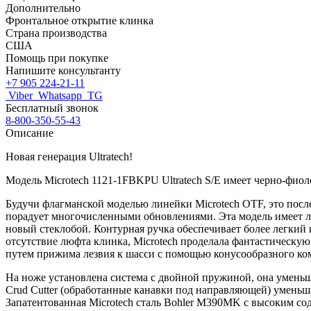
Дополнительно
Фронтальное открытие клинка
Страна производства
США
Помощь при покупке
Напишите консультанту
+7 905 224-21-11
Viber
Whatsapp
TG
Бесплатный звонок
8-800-350-55-43
Описание
Новая генерация Ultratech!
Модель Microtech 1121-1FBKPU Ultratech S/E имеет черно-фио
Будучи флагманской моделью линейки Microtech OTF, это последн
порадует многочисленными обновлениями. Эта модель имеет л
новый стеклобой. Контурная ручка обеспечивает более легкий 
отсутствие люфта клинка, Microtech проделала фантастическую
путем прижима лезвия к шасси с помощью конусообразного ко
На ноже установлена система с двойной пружиной, она уменьша
Crud Cutter (обработанные канавки под направляющей) уменьша
Запатентованная Microtech сталь Bohler M390MK с высоким со