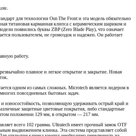
ote.
андарт для технологии Out-The Front и эта модель обязательно
ная титановая карманная клипса с керамическим шариком и
дели появились буквы ZBP (Zero Blade Play), что означает
ается пользователем, не громоздок и надежен. Он работает
авную работу.
резвычайно плавное и легкое открытие и закрытие. Новая
ток.
ается одним из самых сложных. Microtech является лидером в
 многих повседневных бытовых задач.
 и износостойкость, позволяющую удерживать острый край и
 различные защитные цветовые покрытия, либо стандартные
крытом положении 129 мм, в открытом — 217 мм.
вляет всего 102 грамма. Ultratech имеет прочный замок OTF
альным выдвижением клинка. Эта система представляет собой
 Для открытия клинка кнопку необходимо передвинуть из