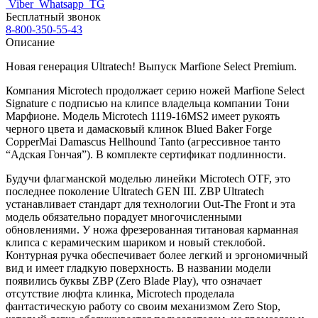
Viber
Whatsapp
TG
Бесплатный звонок
8-800-350-55-43
Описание
Новая генерация Ultratech! Выпуск Marfione Select Premium.
Компания Microtech продолжает серию ножей Marfione Select
Signature с подписью на клипсе владельца компании Тони
Марфионе. Модель Microtech 1119-16MS2 имеет рукоять
черного цвета и дамасковый клинок Blued Baker Forge
CopperMai Damascus
Hellhound
Tanto (агрессивное танто
“Адская Гончая”). В комплекте сертификат подлинности.
Будучи флагманской моделью линейки Microtech OTF, это
последнее поколение Ultratech GEN III. ZBP Ultratech
устанавливает стандарт для технологии Out-The Front и эта
модель обязательно порадует многочисленными
обновлениями. У ножа фрезерованная титановая карманная
клипса с керамическим шариком и новый стеклобой.
Контурная ручка обеспечивает более легкий и эргономичный
вид и имеет гладкую поверхность. В названии модели
появились буквы ZBP (Zero Blade Play), что означает
отсутствие люфта клинка, Microtech проделала
фантастическую работу со своим механизмом Zero Stop,