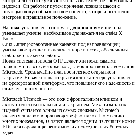
который легко обслуживается пользователем, не громоздок и
надежен. Он работает путем прижима лезвия к шасси с
помощью конусообразного компонента, который был точно
настроен в правильное положение.
На ноже установлена система с двойной пружиной, она
уменьшает усилие, необходимое для нажатия на слайд X-
Button.
Crud Cutter (обработанные канавки под направляющей)
уменьшают трение и измельчает ворс и песок, обеспечивая
стабильно плавную работу.
Новая система привода OTF делает эти ножи самыми
плавными из всех, которые когда-либо производила компания
Microtech. Чрезвычайно плавное и легкое открытие и
закрытие. Новая кнопка открытия клинка теперь установлена
на фрезерованной платформе, что повышает его надежность и
снижает частоту чисток.
Microtech Ultratech — это нож с фронтальным клинком и
автоматическим открытием и закрытием. Механизм таких
изделий считается одним из самых сложных. Microtech
является лидером в производстве фронталок. По мнению
многих ножеманов, Ultratech является одним из лучших ножей
EDC для города и решения многих повседневных бытовых
задач.