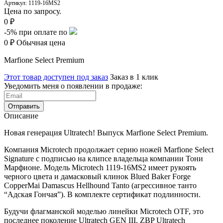
Артикул:
1119-16MS2
Цена по запросу.
0 ₽
-5%
при оплате по
0 ₽
Обычная цена
Marfione Select Premium
Этот товар доступен под заказ
Заказ в 1 клик
Уведомить меня о появлении в продаже:
Отправить
Описание
Новая генерация Ultratech! Выпуск Marfione Select Premium.
Компания Microtech продолжает серию ножей Marfione Select
Signature с подписью на клипсе владельца компании Тони
Марфионе. Модель Microtech 1119-16MS2 имеет рукоять
черного цвета и дамасковый клинок Blued Baker Forge
CopperMai Damascus
Hellhound
Tanto (агрессивное танто
“Адская Гончая”). В комплекте сертификат подлинности.
Будучи флагманской моделью линейки Microtech OTF, это
последнее поколение Ultratech GEN III. ZBP Ultratech