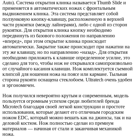
Auto). Система открытия клинка называется Thumb Slide и
применяется в автоматических ножах с фронтальным
выдвижением клинка. Эта система представляет собой
ползунковую кнопку-клавишу, расположенную в верхней
части рукоятки (между лайнерами), либо с одной из сторон
рукоятки. Для открытия клинка кнопку необходимо
передвинуть из базового положения по направлению
«вперед», при этом открытие клинка происходит
автоматически. Закрытие также происходит при нажатии на
эту же клавишу, но по направлению «назад». Для открытия
необходимо приложить к клавише определенное усилие, это
сделано для того, чтобы нож не открывался самопроизвольно
от случайного касания клавиши. Нож комплектуется съемной
клипсой для ношения ножа на поясе или кармане. Тыльная
сторона рукояти оснащена стеклобоем. Ultratech очень удобен
и эргономичен.
Нож получился невероятно крутым и современным, модель
пользуется огромным успехом среди любителей бренда
Microtech благодаря своей легкой конструкции и простоте
использования, которые делают его отличным городским
ножом EDC, который можно вешать как на джинсы, так и на
деловой костюм. Нож полностью сделан из премиум
материалов — начиная от стали и заканчивая механикой
ножа.