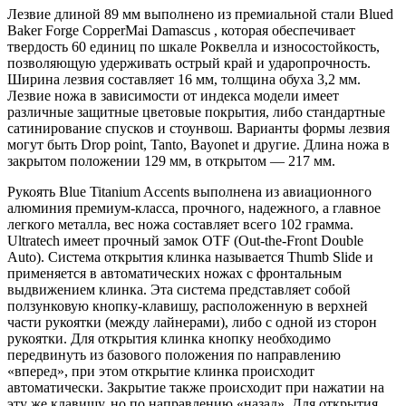
Лезвие длиной 89 мм выполнено из премиальной стали Blued
Baker Forge CopperMai Damascus , которая обеспечивает
твердость 60 единиц по шкале Роквелла и износостойкость,
позволяющую удерживать острый край и ударопрочность.
Ширина лезвия составляет 16 мм, толщина обуха 3,2 мм.
Лезвие ножа в зависимости от индекса модели имеет
различные защитные цветовые покрытия, либо стандартные
сатинирование спусков и стоунвош. Варианты формы лезвия
могут быть Drop point, Tanto, Bayonet и другие. Длина ножа в
закрытом положении 129 мм, в открытом — 217 мм.
Рукоять Blue Titanium Accents выполнена из авиационного
алюминия премиум-класса, прочного, надежного, а главное
легкого металла, вес ножа составляет всего 102 грамма.
Ultratech имеет прочный замок OTF (Out-the-Front Double
Auto). Система открытия клинка называется Thumb Slide и
применяется в автоматических ножах с фронтальным
выдвижением клинка. Эта система представляет собой
ползунковую кнопку-клавишу, расположенную в верхней
части рукоятки (между лайнерами), либо с одной из сторон
рукоятки. Для открытия клинка кнопку необходимо
передвинуть из базового положения по направлению
«вперед», при этом открытие клинка происходит
автоматически. Закрытие также происходит при нажатии на
эту же клавишу, но по направлению «назад». Для открытия