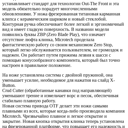
устанавливает стандарт для технологии Out-The Front и эта
модель обязательно порадует многочисленными
обновлениями. У ножа фрезерованная титановая карманная
клипса с керамическим шариком и новый стеклобой.
Контурная ручка обеспечивает более легкий и эргономичный
вид и имеет гладкую поверхность. В названии модели
появились буквы ZBP (Zero Blade Play), что означает
отсутствие люфта клинка, Microtech проделала
фантастическую работу со своим механизмом Zero Stop,
который легко обслуживается пользователем, не громоздок и
надежен. Он работает путем прижима лезвия к шасси с
помощью конусообразного компонента, который был точно
настроен в правильное положение.
На ноже установлена система с двойной пружиной, она
уменьшает усилие, необходимое для нажатия на слайд X-
Button.
Crud Cutter (обработанные канавки под направляющей)
уменьшают трение и измельчает ворс и песок, обеспечивая
стабильно плавную работу.
Новая система привода OTF делает эти ножи самыми
плавными из всех, которые когда-либо производила компания
Microtech. Чрезвычайно плавное и легкое открытие и
закрытие. Новая кнопка открытия клинка теперь установлена
на фрезерованной платформе, что повышает его надежность и