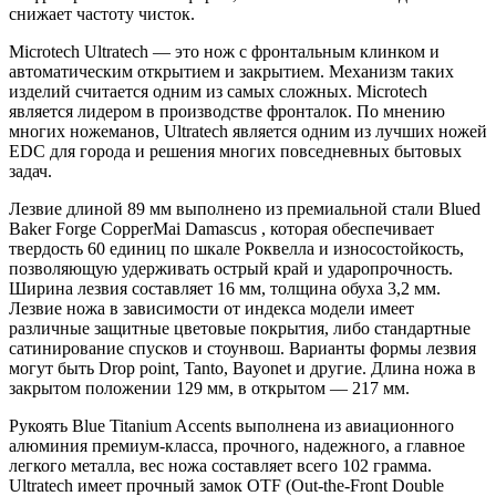
снижает частоту чисток.
Microtech Ultratech — это нож с фронтальным клинком и
автоматическим открытием и закрытием. Механизм таких
изделий считается одним из самых сложных. Microtech
является лидером в производстве фронталок. По мнению
многих ножеманов, Ultratech является одним из лучших ножей
EDC для города и решения многих повседневных бытовых
задач.
Лезвие длиной 89 мм выполнено из премиальной стали Blued
Baker Forge CopperMai Damascus , которая обеспечивает
твердость 60 единиц по шкале Роквелла и износостойкость,
позволяющую удерживать острый край и ударопрочность.
Ширина лезвия составляет 16 мм, толщина обуха 3,2 мм.
Лезвие ножа в зависимости от индекса модели имеет
различные защитные цветовые покрытия, либо стандартные
сатинирование спусков и стоунвош. Варианты формы лезвия
могут быть Drop point, Tanto, Bayonet и другие. Длина ножа в
закрытом положении 129 мм, в открытом — 217 мм.
Рукоять Blue Titanium Accents выполнена из авиационного
алюминия премиум-класса, прочного, надежного, а главное
легкого металла, вес ножа составляет всего 102 грамма.
Ultratech имеет прочный замок OTF (Out-the-Front Double