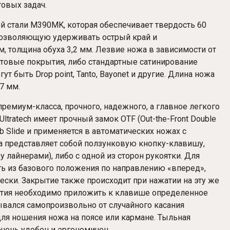
овых задач.
 стали M390MK, которая обеспечивает твердость 60
 позволяющую удерживать острый край и
м, толщина обуха 3,2 мм. Лезвие ножа в зависимости от
товые покрытия, либо стандартные сатинирование
 быть Drop point, Tanto, Bayonet и другие. Длина ножа
7 мм.
емиум-класса, прочного, надежного, а главное легкого
Ultratech имеет прочный замок OTF (Out-the-Front Double
b Slide и применяется в автоматических ножах с
 представляет собой ползунковую кнопку-клавишу,
 лайнерами), либо с одной из сторон рукоятки. Для
ь из базового положения по направлению «вперед»,
ески. Закрытие также происходит при нажатии на эту же
ытия необходимо приложить к клавише определенное
рывался самопроизвольно от случайного касания
ля ношения ножа на поясе или кармане. Тыльная
 очень удобен и эргономичен.