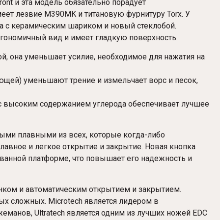
ront и эта модель обязательно порадует
ет лезвие M390MK и титановую фурнитуру Torx. У
а с керамическим шариком и новый стеклобой.
эргономичный вид и имеет гладкую поверхность.
й, она уменьшает усилие, необходимое для нажатия на
яющей) уменьшают трение и измельчает ворс и песок,
K с высоким содержанием углерода обеспечивает лучшее
мыми плавными из всех, которые когда-либо
лавное и легкое открытие и закрытие. Новая кнопка
ованной платформе, что повышает его надежность и
линком и автоматическим открытием и закрытием.
ых сложных. Microtech является лидером в
еманов, Ultratech является одним из лучших ножей EDC