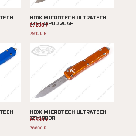
TECH
НОЖ MICROTECH ULTRATECH
121-13APOD 204P
67280 ₽
79150 ₽
TECH
НОЖ MICROTECH ULTRATECH
121-10DOR
66980 ₽
78800 ₽