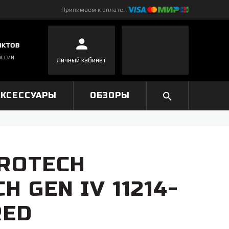
Принимаем к оплате:
нктов
оссии
Личный кабинет
АКСЕССУАРЫ
ОБЗОРЫ
ROTECH
H GEN IV 11214-
RED