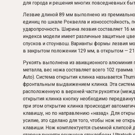
для города и решения многих повседневных быт
Лезвие длиной 89 мм выполнено из премиальной
единиц по шкале Роквелла и износостойкость,
ударопрочность. Ширина лезвия составляет 16 м
индекса модели имеет различные защитные цве
спусков и стоунвош. Варианты формы лезвия могут
в закрытом положении 129 мм, в открытом — 21
Рукоять выполнена из авиационного алюминия пр
металла, вес ножа составляет всего 102 грамма. 
Auto). Система открытия клинка называется Thum
фронтальным выдвижением клинка. Эта система
расположенную в верхней части рукоятки (между
открытия клинка кнопку необходимо передвинут
при этом открытие клинка происходит автоматич
клавишу, но по направлению «назад». Для откр
усилие, это сделано для того, чтобы нож не отк
клавиши. Нож комплектуется съемной клипсой д
сторона рукояти оснащена стеклобоем. Ultratech