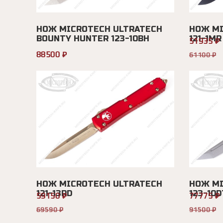
НОЖ MICROTECH ULTRATECH
НОЖ MI
BOUNTY HUNTER 123-10BH
121-1MR
51935 ₽
88500 ₽
61100 ₽
НОЖ MICROTECH ULTRATECH
НОЖ MI
121-13RD
123-10D
59150 ₽
77775 ₽
69590 ₽
91500 ₽