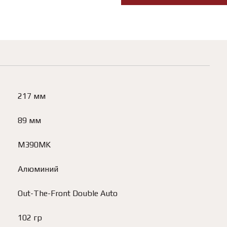
217 мм
89 мм
M390MK
Алюминий
Out-The-Front Double Auto
102 гр