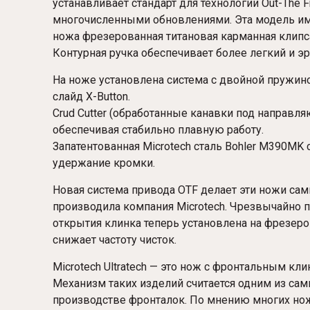
устанавливает стандарт для технологии Out-The F
многочисленными обновлениями. Эта модель име
ножа фрезерованная титановая карманная клипс
Контурная ручка обеспечивает более легкий и 
На ноже установлена система с двойной пружино
слайд X-Button.
Crud Cutter (обработанные канавки под направл
обеспечивая стабильно плавную работу.
Запатентованная Microtech сталь Bohler M390M
удержание кромки.
Новая система привода OTF делает эти ножи са
производила компания Microtech. Чрезвычайно п
открытия клинка теперь установлена на фрезер
снижает частоту чисток.
Microtech Ultratech — это нож с фронтальным к
Механизм таких изделий считается одним из сам
производстве фронталок. По мнению многих нож