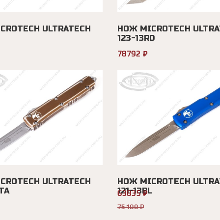
CROTECH ULTRATECH
НОЖ MICROTECH ULTRA
123-13RD
78792 ₽
CROTECH ULTRATECH
НОЖ MICROTECH ULTRA
TA
121-13BL
63835 ₽
75100 ₽