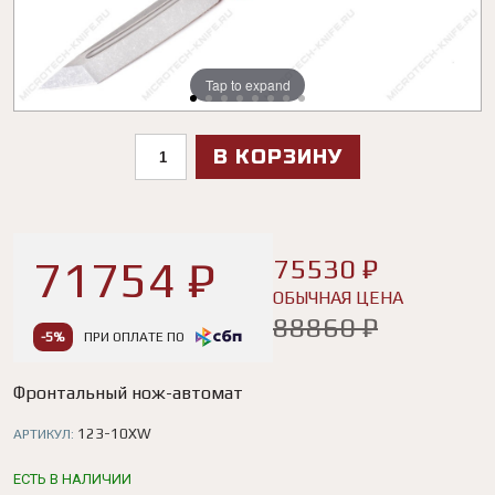
Tap to expand
Tap to expand
Tap to expand
Tap to expand
Tap to expand
Tap to expand
Tap to expand
Tap to expand
В КОРЗИНУ
71754 ₽
75530 ₽
ОБЫЧНАЯ ЦЕНА
88860 ₽
-5%
ПРИ ОПЛАТЕ ПО
Фронтальный нож-автомат
123-10XW
АРТИКУЛ:
ЕСТЬ В НАЛИЧИИ