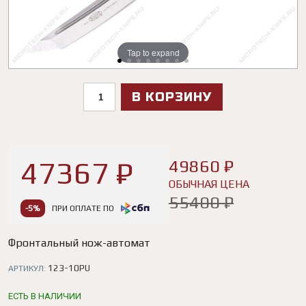
Tap to expand
Tap to expand
Tap to expand
Tap to expand
Tap to expand
Tap to expand
Tap to expand
Tap to expand
В КОРЗИНУ
47367 ₽
49860 ₽
ОБЫЧНАЯ ЦЕНА
55400 ₽
-5%
ПРИ ОПЛАТЕ ПО
Фронтальный нож-автомат
123-10PU
АРТИКУЛ:
ЕСТЬ В НАЛИЧИИ