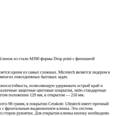
Клинок из стали M390 формы Drop point с финишной
ается одним из самых сложных. Microtech является лидером в
 многих повседневных бытовых задач.
износостойкость, позволяющую удерживать острый край и
 различные защитные цветовые покрытия, либо стандартные
крытом положении 129 мм, в открытом — 216 мм.
его 98 грамм, в покрытии Cerakote. Ultratech имеет прочный
жах с фронтальным выдвижением клинка. Эта система
из сторон рукоятки. Для открытия клинка кнопку необходимо