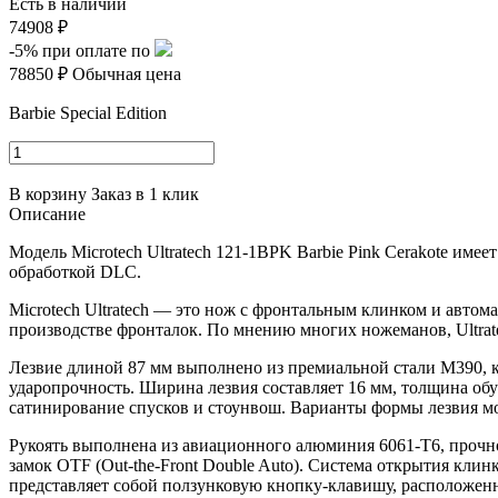
Есть в наличии
74908 ₽
-5%
при оплате по
78850 ₽
Обычная цена
Barbie Special Edition
В корзину
Заказ в 1 клик
Описание
Модель
Microtech Ultratech
121-1BPK Barbie Pink Cerakote имеет
обработкой DLC.
Microtech Ultratech — это нож с фронтальным клинком и автом
производстве фронталок. По мнению многих ножеманов, Ultrat
Лезвие длиной 87 мм выполнено из премиальной стали M390, к
ударопрочность. Ширина лезвия составляет 16 мм, толщина об
сатинирование спусков и стоунвош. Варианты формы лезвия мог
Рукоять выполнена из авиационного алюминия 6061-T6, прочного
замок OTF (Out-the-Front Double Auto). Система открытия кли
представляет собой ползунковую кнопку-клавишу, расположенн