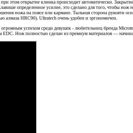
 при этом открытие клинка происходит автоматически. Закрытие
лавише определенное усилие, это сделано для того, чтобы нож 
шения ножа на поясе или кармане. Тыльная сторона рукояти ос
ю алмаза HRC90). Ultratech очень удобен и эргономичен.
огромным успехом среди девушек - любительниц бренда Microtec
м EDC. Нож полностью сделан из премиум материалов — начиная