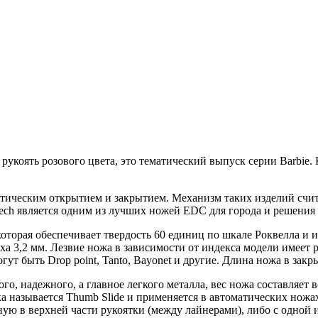
 рукоять розового цвета, это тематический выпуск серии Barbie.
атическим открытием и закрытием. Механизм таких изделий счит
ech является одним из лучших ножей EDC для города и решения
оторая обеспечивает твердость 60 единиц по шкале Роквелла и 
уха 3,2 мм. Лезвие ножа в зависимости от индекса модели имеет
ут быть Drop point, Tanto, Bayonet и другие. Длина ножа в за
, надежного, а главное легкого металла, вес ножа составляет вс
нка называется Thumb Slide и применяется в автоматических но
ую в верхней части рукоятки (между лайнерами), либо с одной 