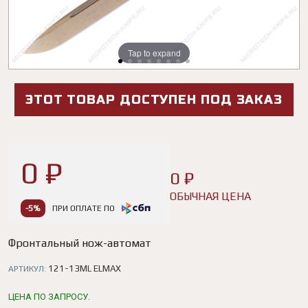
Tap to expand
Tap to expand
Tap to expand
Tap to expand
Tap to expand
Tap to expand
Tap to expand
Tap to expand
ЭТОТ ТОВАР ДОСТУПЕН ПОД ЗАКАЗ
0 ₽
0 ₽
ОБЫЧНАЯ ЦЕНА
-5%
ПРИ ОПЛАТЕ ПО
Фронтальный нож-автомат
121-13ML ELMAX
АРТИКУЛ:
ЦЕНА ПО ЗАПРОСУ.