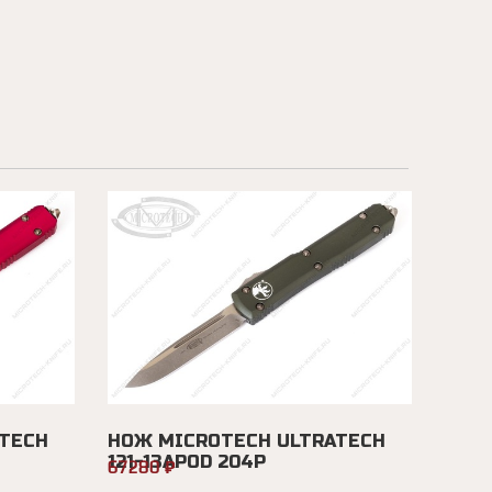
TECH
НОЖ MICROTECH ULTRATECH
121-13APOD 204P
67280 ₽