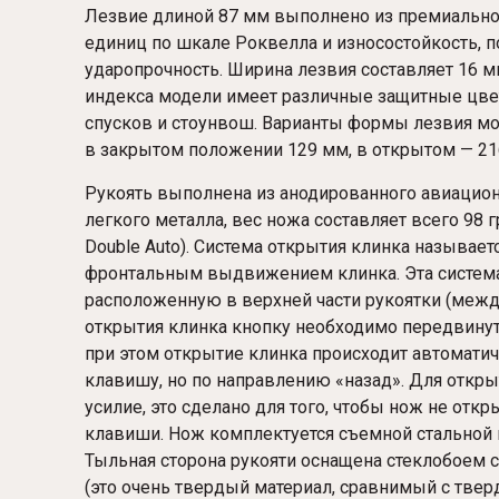
Лезвие длиной 87 мм выполнено из премиальной
единиц по шкале Роквелла и износостойкость,
ударопрочность. Ширина лезвия составляет 16 м
индекса модели имеет различные защитные цве
спусков и стоунвош. Варианты формы лезвия могут
в закрытом положении 129 мм, в открытом — 21
Рукоять выполнена из анодированного авиационн
легкого металла, вес ножа составляет всего 98 г
Double Auto). Система открытия клинка называет
фронтальным выдвижением клинка. Эта система
расположенную в верхней части рукоятки (между
открытия клинка кнопку необходимо передвинут
при этом открытие клинка происходит автоматич
клавишу, но по направлению «назад». Для откр
усилие, это сделано для того, чтобы нож не отк
клавиши. Нож комплектуется съемной стальной 
Тыльная сторона рукояти оснащена стеклобоем
(это очень твердый материал, сравнимый с тверд