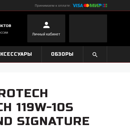
Принимаем к оплате:
нктов
оссии
Личный кабинет
АКСЕССУАРЫ
ОБЗОРЫ
ROTECH
H 119W-10S
D SIGNATURE