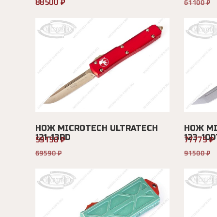
88500 ₽
61100 ₽
НОЖ MICROTECH ULTRATECH
НОЖ MI
121-13RD
123-10D
59150 ₽
77775 ₽
69590 ₽
91500 ₽