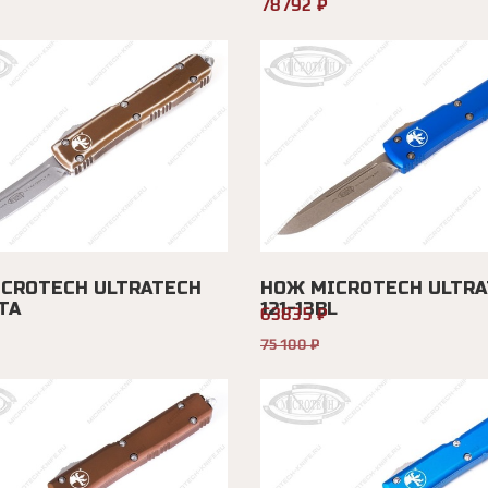
78792 ₽
CROTECH ULTRATECH
НОЖ MICROTECH ULTRA
TA
121-13BL
63835 ₽
75100 ₽