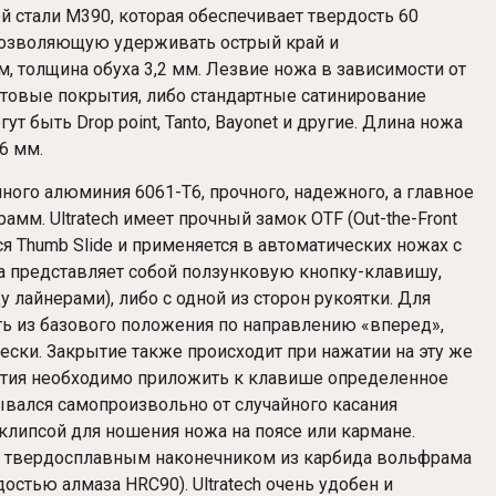
 стали M390, которая обеспечивает твердость 60
 позволяющую удерживать острый край и
м, толщина обуха 3,2 мм. Лезвие ножа в зависимости от
товые покрытия, либо стандартные сатинирование
 быть Drop point, Tanto, Bayonet и другие. Длина ножа
6 мм.
ого алюминия 6061-T6, прочного, надежного, а главное
рамм. Ultratech имеет прочный замок OTF (Out-the-Front
ся Thumb Slide и применяется в автоматических ножах с
 представляет собой ползунковую кнопку-клавишу,
 лайнерами), либо с одной из сторон рукоятки. Для
ь из базового положения по направлению «вперед»,
ески. Закрытие также происходит при нажатии на эту же
ытия необходимо приложить к клавише определенное
рывался самопроизвольно от случайного касания
клипсой для ношения ножа на поясе или кармане.
 с твердосплавным наконечником из карбида вольфрама
остью алмаза HRC90). Ultratech очень удобен и