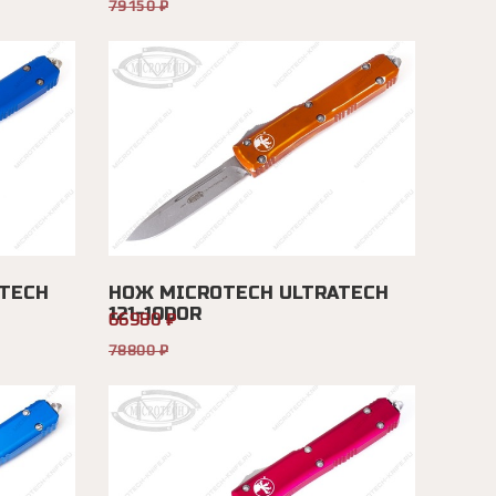
79150 ₽
TECH
НОЖ MICROTECH ULTRATECH
121-10DOR
66980 ₽
78800 ₽