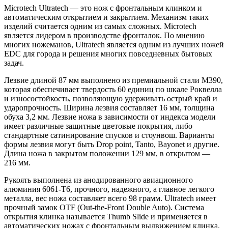
Microtech Ultratech — это нож с фронтальным клинком и
автоматическим открытием и закрытием. Механизм таких
изделий считается одним из самых сложных. Microtech
является лидером в производстве фронталок. По мнению
многих ножеманов, Ultratech является одним из лучших ножей
EDC для города и решения многих повседневных бытовых
задач.
Лезвие длиной 87 мм выполнено из премиальной стали M390,
которая обеспечивает твердость 60 единиц по шкале Роквелла
и износостойкость, позволяющую удерживать острый край и
ударопрочность. Ширина лезвия составляет 16 мм, толщина
обуха 3,2 мм. Лезвие ножа в зависимости от индекса модели
имеет различные защитные цветовые покрытия, либо
стандартные сатинирование спусков и стоунвош. Варианты
формы лезвия могут быть Drop point, Tanto, Bayonet и другие.
Длина ножа в закрытом положении 129 мм, в открытом —
216 мм.
Рукоять выполнена из анодированного авиационного
алюминия 6061-T6, прочного, надежного, а главное легкого
металла, вес ножа составляет всего 98 грамм. Ultratech имеет
прочный замок OTF (Out-the-Front Double Auto). Система
открытия клинка называется Thumb Slide и применяется в
автоматических ножах с фронтальным выдвижением клинка.