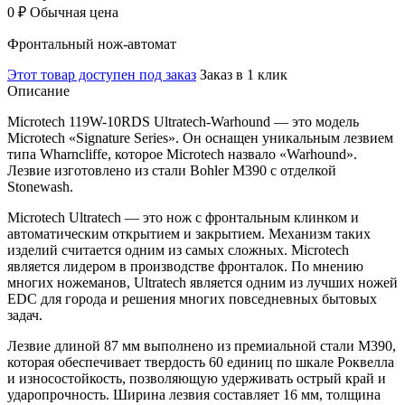
0 ₽
Обычная цена
Фронтальный нож-автомат
Этот товар доступен под заказ
Заказ в 1 клик
Описание
Microtech 119W-10RDS Ultratech-Warhound — это модель
Microtech «Signature Series». Он оснащен уникальным лезвием
типа Wharncliffe, которое Microtech назвало «Warhound».
Лезвие изготовлено из стали Bohler M390 с отделкой
Stonewash.
Microtech Ultratech — это нож с фронтальным клинком и
автоматическим открытием и закрытием. Механизм таких
изделий считается одним из самых сложных. Microtech
является лидером в производстве фронталок. По мнению
многих ножеманов, Ultratech является одним из лучших ножей
EDC для города и решения многих повседневных бытовых
задач.
Лезвие длиной 87 мм выполнено из премиальной стали M390,
которая обеспечивает твердость 60 единиц по шкале Роквелла
и износостойкость, позволяющую удерживать острый край и
ударопрочность. Ширина лезвия составляет 16 мм, толщина