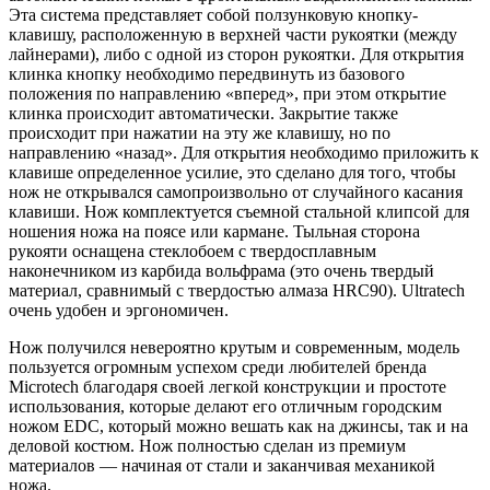
Эта система представляет собой ползунковую кнопку-
клавишу, расположенную в верхней части рукоятки (между
лайнерами), либо с одной из сторон рукоятки. Для открытия
клинка кнопку необходимо передвинуть из базового
положения по направлению «вперед», при этом открытие
клинка происходит автоматически. Закрытие также
происходит при нажатии на эту же клавишу, но по
направлению «назад». Для открытия необходимо приложить к
клавише определенное усилие, это сделано для того, чтобы
нож не открывался самопроизвольно от случайного касания
клавиши. Нож комплектуется съемной стальной клипсой для
ношения ножа на поясе или кармане. Тыльная сторона
рукояти оснащена стеклобоем с твердосплавным
наконечником из карбида вольфрама (это очень твердый
материал, сравнимый с твердостью алмаза HRC90). Ultratech
очень удобен и эргономичен.
Нож получился невероятно крутым и современным, модель
пользуется огромным успехом среди любителей бренда
Microtech благодаря своей легкой конструкции и простоте
использования, которые делают его отличным городским
ножом EDC, который можно вешать как на джинсы, так и на
деловой костюм. Нож полностью сделан из премиум
материалов — начиная от стали и заканчивая механикой
ножа.