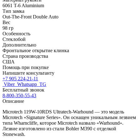
6061 T-6 Aluminium
Тип замка
Out-The-Front Double Auto
Вес
98 гр
Особенность
Стеклобой
Дополнительно
Фронтальное открытие клинка
Страна производства
США
Помощь при покупке
Напишите консультанту
+7 905 224-21-11
Viber
Whatsapp
TG
Бесплатный звонок
8-800-350-55-43
Описание
Microtech 119W-10RDS Ultratech-Warhound — это модель
Microtech «Signature Series». Он оснащен уникальным лезвием
типа Wharncliffe, которое Microtech назвало «Warhound».
Лезвие изготовлено из стали Bohler M390 с отделкой
Stonewash.