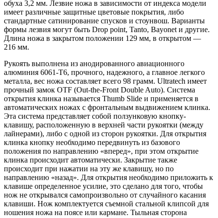
обуха 3,2 мм. Лезвие ножа в зависимости от индекса модели
имеет различные защитные цветовые покрытия, либо
стандартные сатинирование спусков и стоунвош. Варианты
формы лезвия могут быть Drop point, Tanto, Bayonet и другие.
Длина ножа в закрытом положении 129 мм, в открытом —
216 мм.
Рукоять выполнена из анодированного авиационного
алюминия 6061-T6, прочного, надежного, а главное легкого
металла, вес ножа составляет всего 98 грамм. Ultratech имеет
прочный замок OTF (Out-the-Front Double Auto). Система
открытия клинка называется Thumb Slide и применяется в
автоматических ножах с фронтальным выдвижением клинка.
Эта система представляет собой ползунковую кнопку-
клавишу, расположенную в верхней части рукоятки (между
лайнерами), либо с одной из сторон рукоятки. Для открытия
клинка кнопку необходимо передвинуть из базового
положения по направлению «вперед», при этом открытие
клинка происходит автоматически. Закрытие также
происходит при нажатии на эту же клавишу, но по
направлению «назад». Для открытия необходимо приложить к
клавише определенное усилие, это сделано для того, чтобы
нож не открывался самопроизвольно от случайного касания
клавиши. Нож комплектуется съемной стальной клипсой для
ношения ножа на поясе или кармане. Тыльная сторона