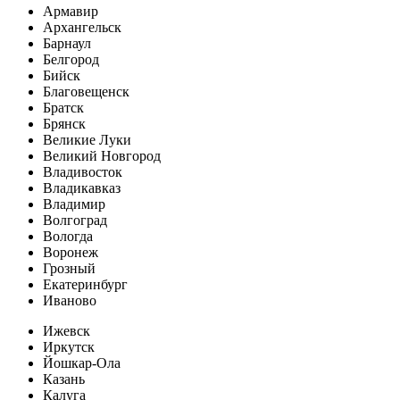
Армавир
Архангельск
Барнаул
Белгород
Бийск
Благовещенск
Братск
Брянск
Великие Луки
Великий Новгород
Владивосток
Владикавказ
Владимир
Волгоград
Вологда
Воронеж
Грозный
Екатеринбург
Иваново
Ижевск
Иркутск
Йошкар-Ола
Казань
Калуга