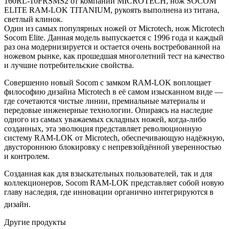
160RL-10FRSMS2 от компании MICROTECH, нож SOCOM
ELITE RAM-LOK TITANIUM, рукоять выполнена из титана,
светлый клинок.
Один из самых популярных ножей от Microtech, нож Microtech
Socom Elite. Данная модель выпускается с 1996 года и каждый
раз она модернизируется и остается очень востребованной на
ножевом рынке, как прошедшая многолетний тест на качество
и лучшие потребительские свойства.
Совершенно новый Socom с замком RAM-LOK воплощает
философию дизайна Microtech в её самом изысканном виде —
где сочетаются чистые линии, премиальные материалы и
передовые инженерные технологии. Опираясь на наследие
одного из самых уважаемых складных ножей, когда-либо
созданных, эта эволюция представляет революционную
систему RAM-LOK от Microtech, обеспечивающую надёжную,
двустороннюю блокировку с непревзойдённой уверенностью
и контролем.
Созданная как для взыскательных пользователей, так и для
коллекционеров, Socom RAM-LOK представляет собой новую
главу наследия, где инновации органично интегрируются в
дизайн.
Другие продукты