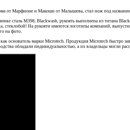
кома от Марфионе и Макоши от Малышева, стал нож под названи
нке сталь M398, Blackwash, рукоять выполнена из титана Black
яка, стеклобой! На рукояти имеются логотипы компаний, выпус
о на фото.
к основатель марки Microtech. Продукция Microtech быстро за
водства обладали индивидуальностью, а их владельцы могли рас