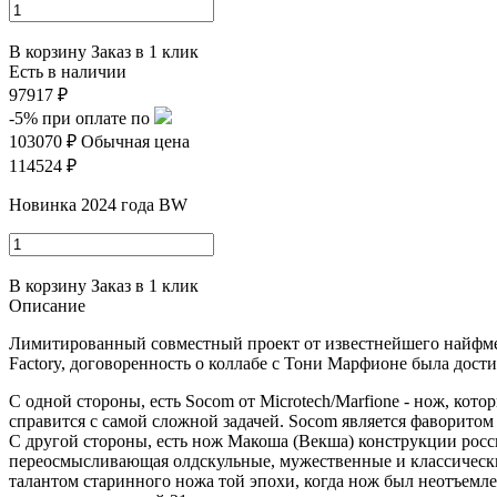
В корзину
Заказ в 1 клик
Есть в наличии
97917 ₽
-5%
при оплате по
103070 ₽
Обычная цена
114524 ₽
Новинка 2024 года BW
В корзину
Заказ в 1 клик
Описание
Лимитированный совместный проект от известнейшего найфмей
Factory, договоренность о коллабе с Тони Марфионе была дости
С одной стороны, есть Socom от Microtech/Marfione - нож, ко
справится с самой сложной задачей. Socom является фаворито
С другой стороны, есть нож Макоша (Векша) конструкции рос
переосмысливающая олдскульные, мужественные и классически
талантом старинного ножа той эпохи, когда нож был неотъем