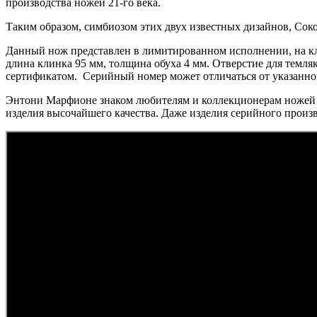
производства ножей 21-го века.
Таким образом, симбиозом этих двух известных дизайнов, Со
Данный нож представлен в лимитированном исполнении, на кли
длина клинка 95 мм, толщина обуха 4 мм. Отверстие для темл
сертификатом. Серийный номер может отличаться от указанног
Энтони Марфионе знаком любителям и коллекционерам ножей ка
изделия высочайшего качества. Даже изделия серийного произ