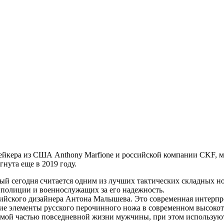
кера из США Anthony Marfione и российской компании CKF, мо
гнута еще в 2019 году.
торый сегодня считается одним из лучших тактических складных
м полиции и военнослужащих за его надежность.
сийского дизайнера Антона Малышева. Это современная интерпр
е элементы русского перочинного ножа в современном высокот
лемой частью повседневной жизни мужчины, при этом использую