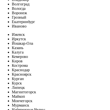
Волгоград
Вологда
Воронеж
Грозный
Екатеринбург
Иваново
Ижевск
Иркутск
Йошкар-Ола
Казань
Калуга
Кемерово
Киров
Кострома
Краснодар
Красноярск
Курган
Курск
Липецк
Магнитогорск
Майкоп
Мончегорск
Мурманск
Набережные Челны