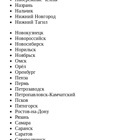
Назрань
Нальчик
Нижний Новгород
Нижний Тагил
Новокузнецк
Новороссийск
Новосибирск
Норильск
Ноябрьск
Омск
Орёл
Оренбург
Пенза
Пермь
Петрозаводск
Петропавловск-Камчатский
Псков
Пятигорск
Ростов-на-Дону
Рязань
Самара
Саранск
Саратов
Северодвинск