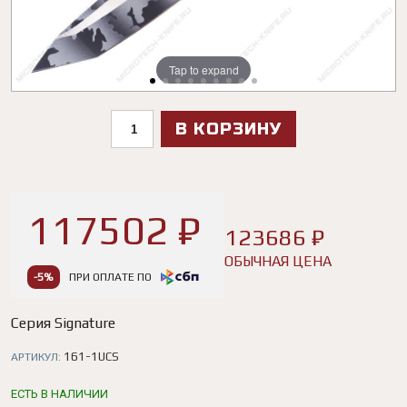
Tap to expand
Tap to expand
Tap to expand
Tap to expand
Tap to expand
Tap to expand
Tap to expand
Tap to expand
Tap to expand
В КОРЗИНУ
117502 ₽
123686 ₽
ОБЫЧНАЯ ЦЕНА
-5%
ПРИ ОПЛАТЕ ПО
Серия Signature
161-1UCS
АРТИКУЛ:
ЕСТЬ В НАЛИЧИИ