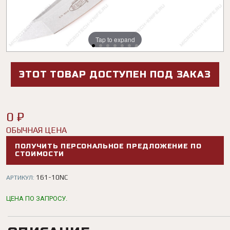
Tap to expand
Tap to expand
Tap to expand
Tap to expand
Tap to expand
Tap to expand
Tap to expand
ЭТОТ ТОВАР ДОСТУПЕН ПОД ЗАКАЗ
0 ₽
ОБЫЧНАЯ ЦЕНА
ПОЛУЧИТЬ ПЕРСОНАЛЬНОЕ ПРЕДЛОЖЕНИЕ ПО
СТОИМОСТИ
161-10NC
АРТИКУЛ:
ЦЕНА ПО ЗАПРОСУ.